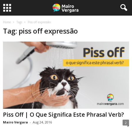
Home
Tags
Piss off expressão
Tag: piss off expressão
Piss Off | O Que Significa Este Phrasal Verb?
Mairo Vergara
-
Aug 24, 2016
2