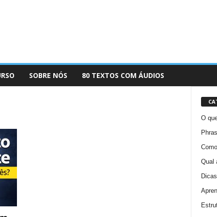
URSO
SOBRE NÓS
80 TEXTOS COM ÁUDIOS
CA
O que
Phras
Como 
Qual 
Dicas
Apren
Estru