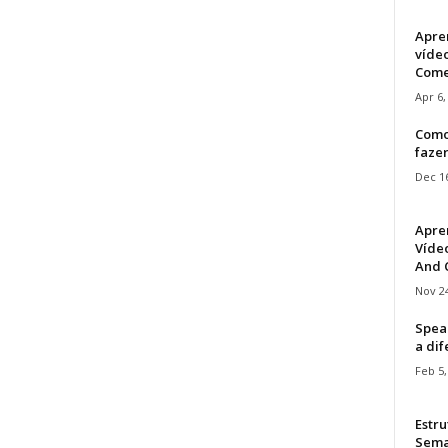
Apre
víde
Come
Apr 6,
Como
faze
Dec 16
Apre
Vídeo
And C
Nov 24
Speak
a di
Feb 5,
Estru
Sem