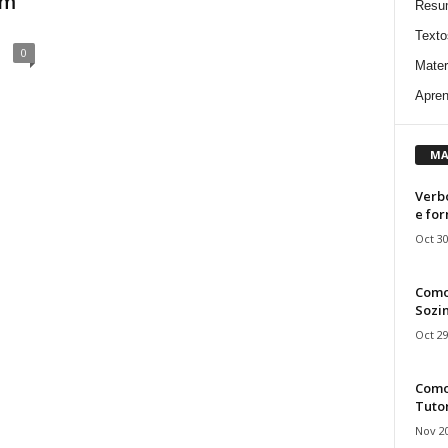
em
Resu
Texto
0
Mater
Apren
MA
Verbo
e fo
Oct 30
Como
Sozin
Oct 29
Como 
Tuto
Nov 20