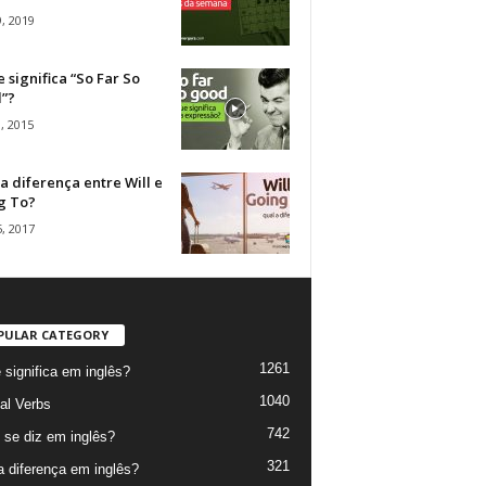
, 2019
 significa “So Far So
”?
, 2015
a diferença entre Will e
g To?
, 2017
PULAR CATEGORY
1261
 significa em inglês?
1040
al Verbs
742
se diz em inglês?
321
a diferença em inglês?