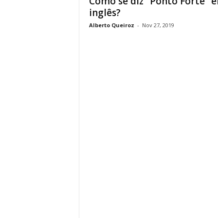
Como se diz “Ponto Forte” 
inglês?
Alberto Queiroz
-
Nov 27, 2019