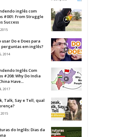
ndendo inglês com
os #001: From Struggle
s Success
 2015
 usar Do e Does para
r perguntas em inglês?
, 2014
ndendo Inglês Com
s #208: Why Do India
hina Have...
, 2017
, Talk, Say e Tell, qual
ferença?
 2015
turas do Inglês: Dias da
ana