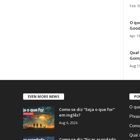
Feb 19
O que
Good
Apr 13
Qual 
Goin
Aug 15
EVEN MORE NEWS
PO
O que
Como se diz “Seja o que for”
em inglês?
Phras
Aug 6, 2026
Como 
Qual 
Como se diz “Ficar acordado