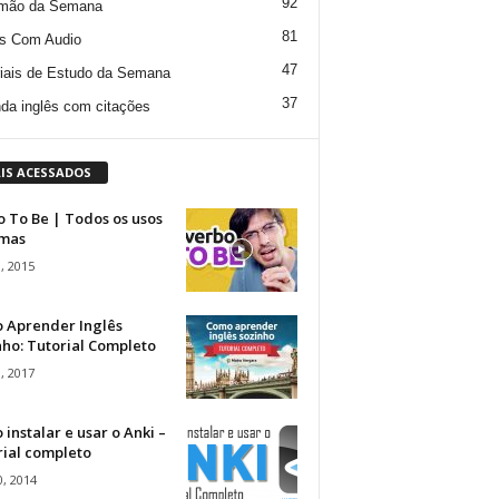
92
mão da Semana
81
s Com Audio
47
iais de Estudo da Semana
37
da inglês com citações
IS ACESSADOS
 To Be | Todos os usos
rmas
, 2015
 Aprender Inglês
ho: Tutorial Completo
, 2017
instalar e usar o Anki –
rial completo
, 2014