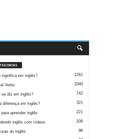
TEGORIAS
1261
 significa em inglês?
1040
al Verbs
742
se diz em inglês?
321
a diferença em inglês?
221
 para aprender inglês
208
dendo inglês com vídeos
98
turas do inglês