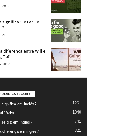
, 2019
 significa “So Far So
”?
, 2015
a diferença entre Will e
g To?
, 2017
PULAR CATEGORY
1261
 significa em inglês?
1040
al Verbs
741
se diz em inglês?
321
a diferença em inglês?