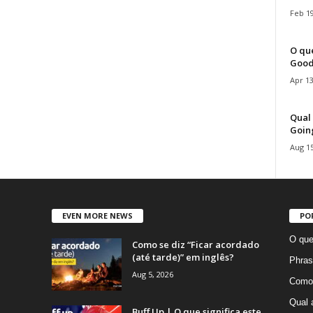
Feb 19
O que
Good
Apr 13
Qual 
Goin
Aug 15
EVEN MORE NEWS
PO
O que
Como se diz “Ficar acordado
(até tarde)” em inglês?
Phras
Aug 5, 2026
Como 
Qual 
Buff Up | O que significa este