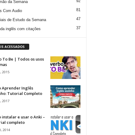
92
mão da Semana
81
s Com Audio
47
iais de Estudo da Semana
37
da inglês com citações
IS ACESSADOS
 To Be | Todos os usos
rmas
, 2015
 Aprender Inglês
ho: Tutorial Completo
, 2017
instalar e usar o Anki –
rial completo
, 2014