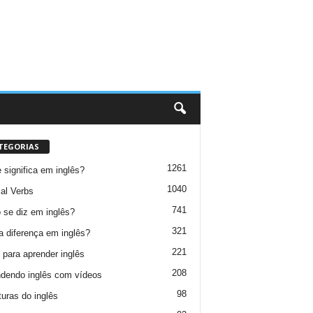
TEGORIAS
1261
 significa em inglês?
1040
al Verbs
741
se diz em inglês?
321
a diferença em inglês?
221
 para aprender inglês
208
dendo inglês com vídeos
98
turas do inglês