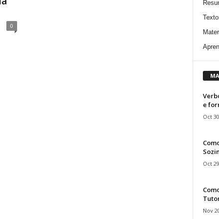
lá”
Resu
Texto
0
Mater
Apren
MA
Verbo
e fo
Oct 30
Como
Sozin
Oct 29
Como 
Tuto
Nov 20