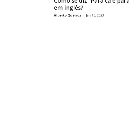
Como se diz “Para cá e para 
em inglês?
Alberto Queiroz
-
Jan 16, 2023