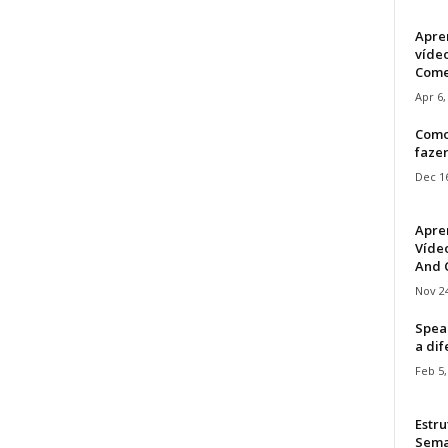
Apre
víde
Come
Apr 6,
Como
faze
Dec 16
Apre
Vídeo
And C
Nov 24
Speak
a di
Feb 5,
Estru
Sem