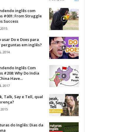
ndendo inglês com
os #001: From Struggle
s Success
 2015
 usar Do e Does para
r perguntas em inglês?
, 2014
ndendo Inglês Com
s #208: Why Do India
hina Have...
, 2017
, Talk, Say e Tell, qual
ferença?
 2015
turas do Inglês: Dias da
ana