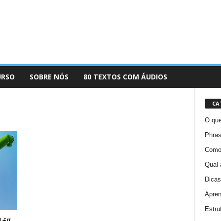
URSO
SOBRE NÓS
80 TEXTOS COM ÁUDIOS
CA
O que
Phras
Como 
Qual 
Dicas
Apren
Estru