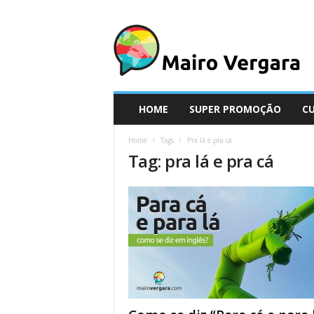
M
a
i
r
o
V
e
HOME
SUPER PROMOÇÃO
C
r
g
Home
Tags
Pra lá e pra cá
a
Tag: pra lá e pra cá
r
a