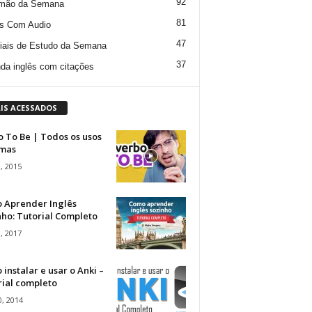
92
mão da Semana
81
s Com Audio
47
iais de Estudo da Semana
37
da inglês com citações
IS ACESSADOS
 To Be | Todos os usos
rmas
, 2015
 Aprender Inglês
ho: Tutorial Completo
, 2017
instalar e usar o Anki –
rial completo
, 2014