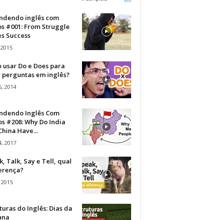
ndendo inglês com
os #001: From Struggle
s Success
 2015
 usar Do e Does para
r perguntas em inglês?
, 2014
ndendo Inglês Com
s #208: Why Do India
hina Have...
, 2017
, Talk, Say e Tell, qual
ferença?
 2015
turas do Inglês: Dias da
ana