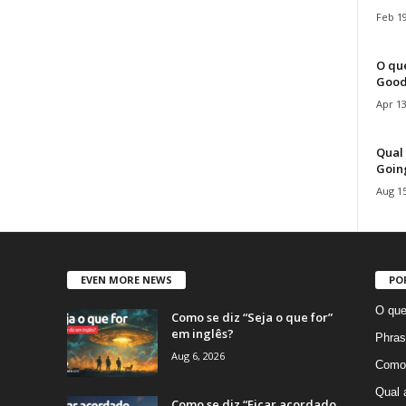
Feb 19
O que
Good
Apr 13
Qual 
Goin
Aug 15
EVEN MORE NEWS
PO
O que
Como se diz “Seja o que for”
em inglês?
Phras
Aug 6, 2026
Como 
Qual 
Como se diz “Ficar acordado