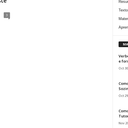
ste
Resu
Texto
3
Mater
Apren
MA
Verbo
e fo
Oct 30
Como
Sozin
Oct 29
Como 
Tuto
Nov 20