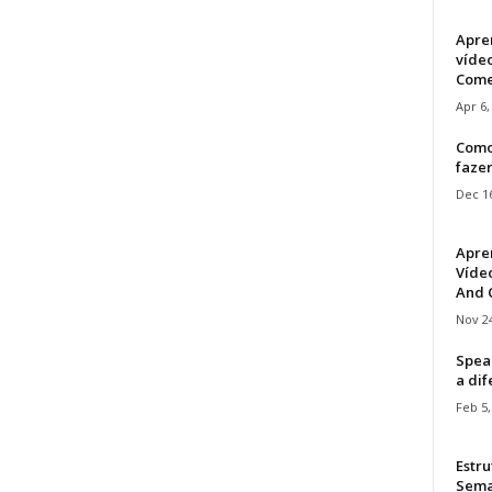
Apre
víde
Come
Apr 6,
Como
faze
Dec 16
Apre
Vídeo
And C
Nov 24
Speak
a di
Feb 5,
Estru
Sem