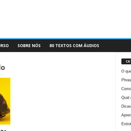
URSO
SOBRE NÓS
80 TEXTOS COM ÁUDIOS
CA
do
O que
Phras
Como 
Qual 
Dicas
Apren
Estru