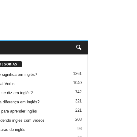
TEGORIAS
1261
 significa em inglês?
1040
al Verbs
742
se diz em inglês?
321
a diferença em inglês?
221
 para aprender inglês
208
dendo inglês com vídeos
98
turas do inglês