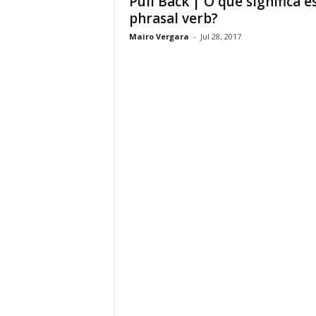
Pull Back | O que significa e
phrasal verb?
Mairo Vergara
-
Jul 28, 2017