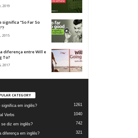
, 2019
 significa “So Far So
”?
, 2015
a diferença entre Will e
g To?
, 2017
PULAR CATEGORY
1261
 significa em inglês?
1040
al Verbs
742
se diz em inglês?
321
a diferença em inglês?