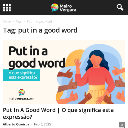
Home
Tags
Put in a good word
Tag: put in a good word
Put In A Good Word | O que significa esta
expressão?
Alberto Queiroz
-
Feb 6, 2025
0