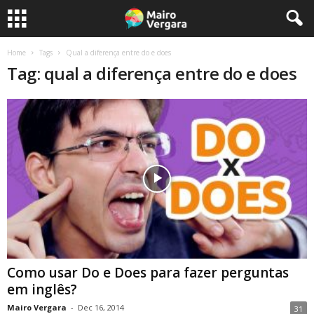
Home
Tags
Qual a diferença entre do e does
Tag: qual a diferença entre do e does
Como usar Do e Does para fazer perguntas
em inglês?
Mairo Vergara
-
Dec 16, 2014
31