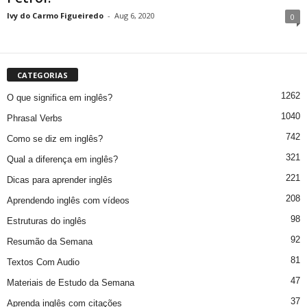
Ivy do Carmo Figueiredo
-
Aug 6, 2020
0
CATEGORIAS
1262
O que significa em inglês?
1040
Phrasal Verbs
742
Como se diz em inglês?
321
Qual a diferença em inglês?
221
Dicas para aprender inglês
208
Aprendendo inglês com vídeos
98
Estruturas do inglês
92
Resumão da Semana
81
Textos Com Audio
47
Materiais de Estudo da Semana
37
Aprenda inglês com citações