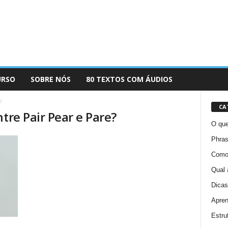
URSO
SOBRE NÓS
80 TEXTOS COM ÁUDIOS
?
CA
tre Pair Pear e Pare?
O que
Phras
Como 
Qual 
Dicas
Apren
Estru