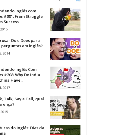
ndendo inglês com
os #001: From Struggle
s Success
 2015
 usar Do e Does para
r perguntas em inglês?
, 2014
ndendo Inglês Com
s #208: Why Do India
hina Have...
, 2017
, Talk, Say e Tell, qual
ferença?
 2015
turas do Inglês: Dias da
ana