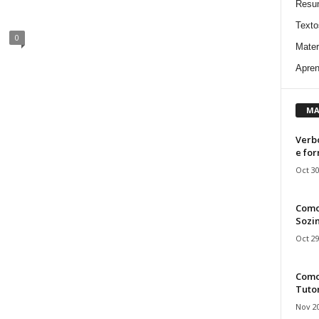
Resu
Texto
0
Mater
Apren
MA
Verbo
e fo
Oct 30
Como
Sozin
Oct 29
Como 
Tuto
Nov 20