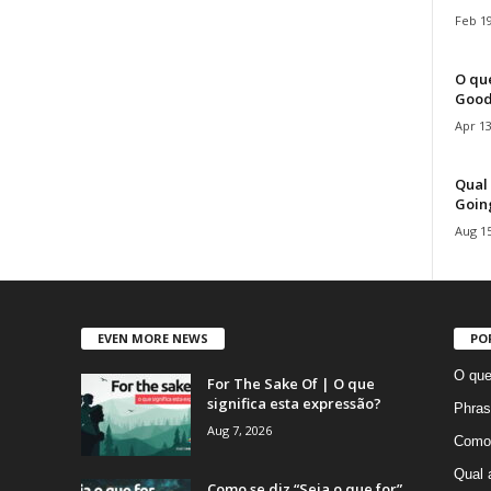
Feb 19
O que
Good
Apr 13
Qual 
Goin
Aug 15
EVEN MORE NEWS
PO
O que
For The Sake Of | O que
significa esta expressão?
Phras
Aug 7, 2026
Como 
Qual 
Como se diz “Seja o que for”