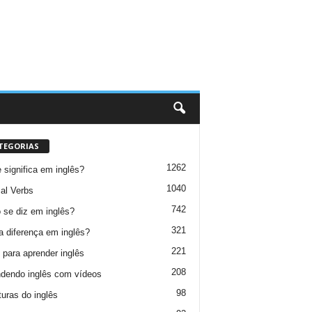
TEGORIAS
1262
 significa em inglês?
1040
al Verbs
742
se diz em inglês?
321
a diferença em inglês?
221
 para aprender inglês
208
dendo inglês com vídeos
98
turas do inglês