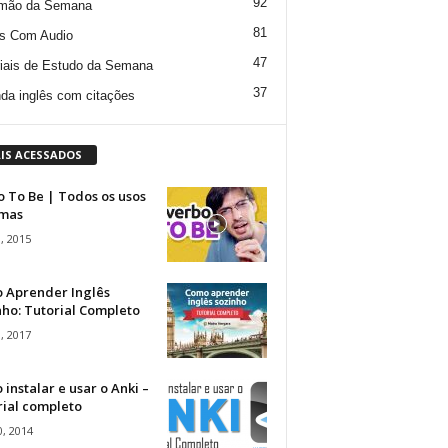
92
mão da Semana
81
s Com Audio
47
iais de Estudo da Semana
37
da inglês com citações
IS ACESSADOS
 To Be | Todos os usos
rmas
, 2015
 Aprender Inglês
ho: Tutorial Completo
, 2017
instalar e usar o Anki –
rial completo
, 2014