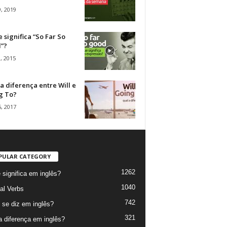
, 2019
 significa “So Far So
”?
, 2015
a diferença entre Will e
g To?
, 2017
PULAR CATEGORY
1262
 significa em inglês?
1040
al Verbs
742
se diz em inglês?
321
a diferença em inglês?