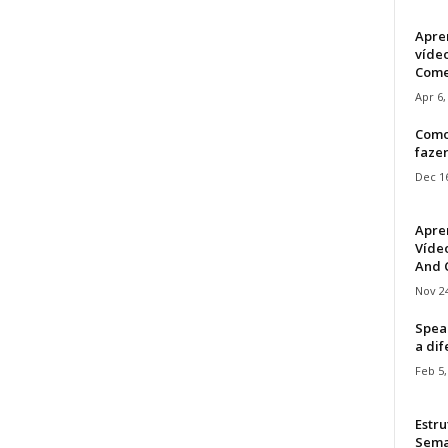
Apre
víde
Come
Apr 6,
Como
faze
Dec 16
Apre
Vídeo
And C
Nov 24
Speak
a di
Feb 5,
Estru
Sem