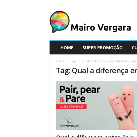
M
a
i
r
o
V
e
HOME
SUPER PROMOÇÃO
C
r
g
Home
Tags
Qual a diferença entre Pair Pear e Pare
a
Tag: Qual a diferença en
r
a