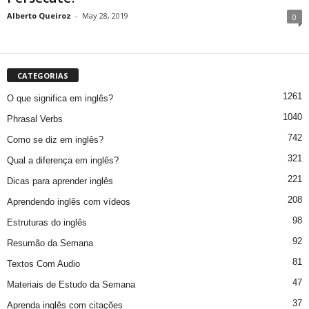
Alberto Queiroz
-
May 28, 2019
0
CATEGORIAS
1261
O que significa em inglês?
1040
Phrasal Verbs
742
Como se diz em inglês?
321
Qual a diferença em inglês?
221
Dicas para aprender inglês
208
Aprendendo inglês com vídeos
98
Estruturas do inglês
92
Resumão da Semana
81
Textos Com Audio
47
Materiais de Estudo da Semana
37
Aprenda inglês com citações