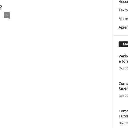
Resu
?
Texto
0
Mater
Apren
MA
Verbo
e fo
Oct 30
Como
Sozin
Oct 29
Como 
Tuto
Nov 20