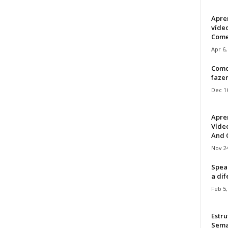
Apre
víde
Come
Apr 6,
Como
faze
Dec 16
Apre
Vídeo
And C
Nov 24
Speak
a di
Feb 5,
Estru
Sem