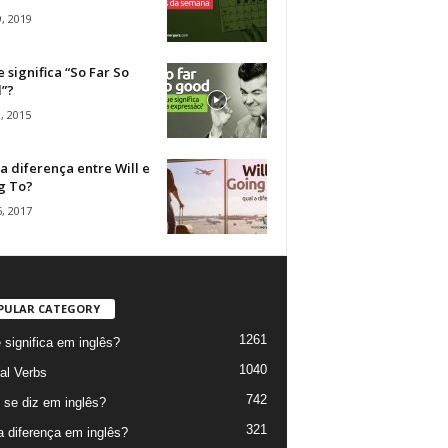
, 2019
 significa “So Far So
”?
, 2015
a diferença entre Will e
g To?
, 2017
PULAR CATEGORY
1261
 significa em inglês?
1040
al Verbs
742
se diz em inglês?
321
a diferença em inglês?