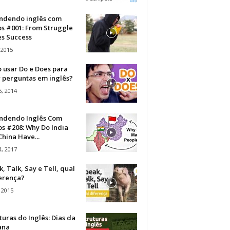
ndendo inglês com
os #001: From Struggle
s Success
 2015
 usar Do e Does para
r perguntas em inglês?
, 2014
ndendo Inglês Com
s #208: Why Do India
hina Have...
, 2017
, Talk, Say e Tell, qual
ferença?
 2015
turas do Inglês: Dias da
ana