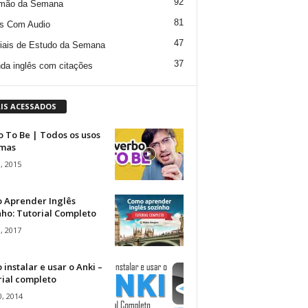
92
mão da Semana
81
s Com Audio
47
iais de Estudo da Semana
37
da inglês com citações
IS ACESSADOS
 To Be | Todos os usos
rmas
, 2015
 Aprender Inglês
ho: Tutorial Completo
, 2017
instalar e usar o Anki –
rial completo
, 2014