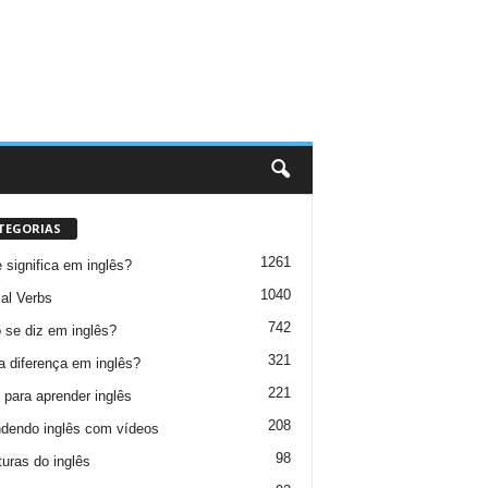
TEGORIAS
1261
 significa em inglês?
1040
al Verbs
742
se diz em inglês?
321
a diferença em inglês?
221
 para aprender inglês
208
dendo inglês com vídeos
98
turas do inglês