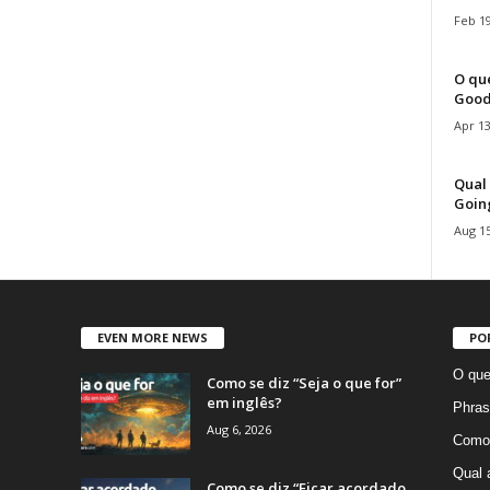
Feb 19
O que
Good
Apr 13
Qual 
Goin
Aug 15
EVEN MORE NEWS
PO
O que
Como se diz “Seja o que for”
em inglês?
Phras
Aug 6, 2026
Como 
Qual 
Como se diz “Ficar acordado