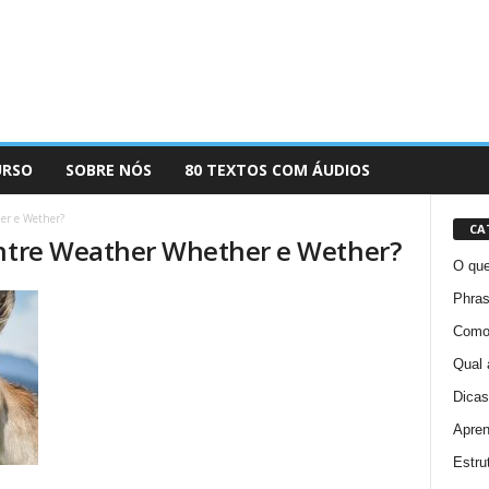
URSO
SOBRE NÓS
80 TEXTOS COM ÁUDIOS
er e Wether?
CA
entre Weather Whether e Wether?
O que
Phras
Como 
Qual 
Dicas
Apren
Estru