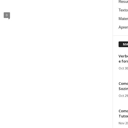
Resu
Texto
0
Mater
Apren
MA
Verbo
e fo
Oct 30
Como
Sozin
Oct 29
Como 
Tuto
Nov 20