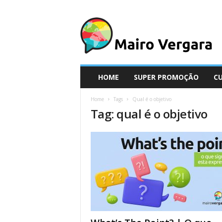
M
a
i
r
o
V
e
HOME
SUPER PROMOÇÃO
C
r
g
Home
Tags
Qual é o objetivo
a
Tag: qual é o objetivo
r
a