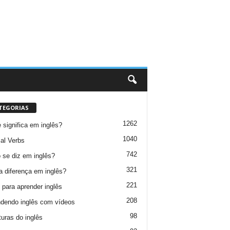
TEGORIAS
1262
 significa em inglês?
1040
al Verbs
742
se diz em inglês?
321
a diferença em inglês?
221
 para aprender inglês
208
dendo inglês com vídeos
98
turas do inglês