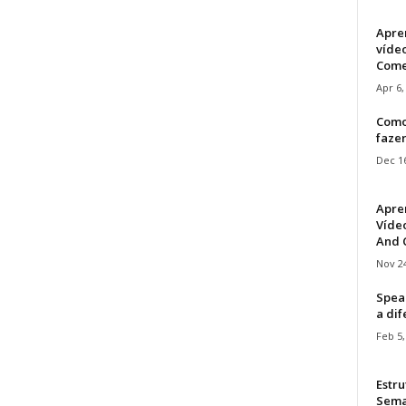
Apre
víde
Come
Apr 6,
Como
faze
Dec 16
Apre
Vídeo
And C
Nov 24
Speak
a di
Feb 5,
Estru
Sem