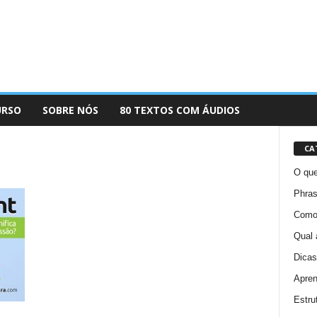
URSO
SOBRE NÓS
80 TEXTOS COM ÁUDIOS
CA
O que
Phras
Como 
Qual 
Dicas
Apren
Estru