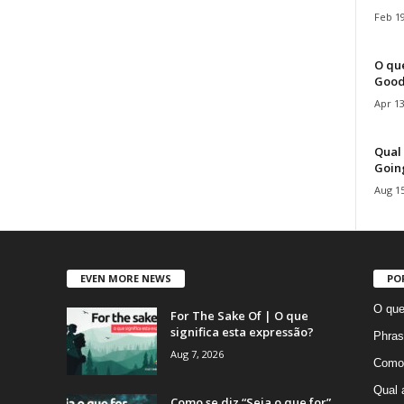
Feb 19
O que
Good
Apr 13
Qual 
Goin
Aug 15
EVEN MORE NEWS
PO
O que
For The Sake Of | O que
significa esta expressão?
Phras
Aug 7, 2026
Como 
Qual 
Como se diz “Seja o que for”