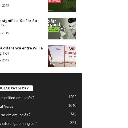
, 2019
 significa “So Far So
”?
, 2015
a diferença entre Will e
g To?
, 2017
PULAR CATEGORY
1262
 significa em inglês?
1040
al Verbs
742
se diz em inglês?
321
a diferença em inglês?