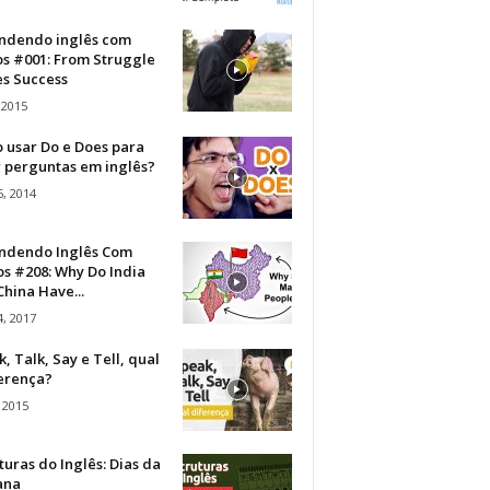
ndendo inglês com
os #001: From Struggle
s Success
 2015
 usar Do e Does para
r perguntas em inglês?
, 2014
ndendo Inglês Com
s #208: Why Do India
hina Have...
, 2017
, Talk, Say e Tell, qual
ferença?
 2015
turas do Inglês: Dias da
ana