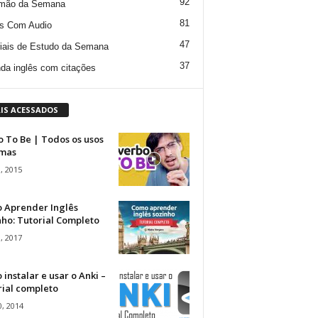
92
mão da Semana
81
s Com Audio
47
iais de Estudo da Semana
37
da inglês com citações
IS ACESSADOS
 To Be | Todos os usos
rmas
, 2015
 Aprender Inglês
ho: Tutorial Completo
, 2017
instalar e usar o Anki –
rial completo
, 2014