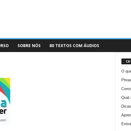
URSO
SOBRE NÓS
80 TEXTOS COM ÁUDIOS
CA
O que
Phras
Como 
Qual 
Dicas
Apren
Estru