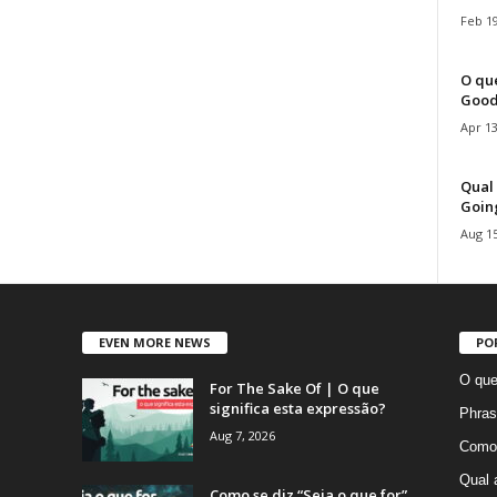
Feb 19
O que
Good
Apr 13
Qual 
Goin
Aug 15
EVEN MORE NEWS
PO
O que
For The Sake Of | O que
significa esta expressão?
Phras
Aug 7, 2026
Como 
Qual 
Como se diz “Seja o que for”