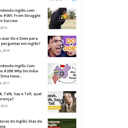
ndendo inglês com
os #001: From Struggle
s Success
 2015
 usar Do e Does para
r perguntas em inglês?
, 2014
ndendo Inglês Com
s #208: Why Do India
hina Have...
, 2017
, Talk, Say e Tell, qual
ferença?
 2015
turas do Inglês: Dias da
ana