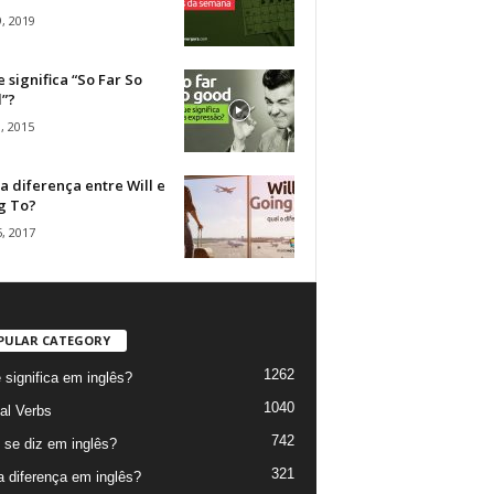
, 2019
 significa “So Far So
”?
, 2015
a diferença entre Will e
g To?
, 2017
PULAR CATEGORY
1262
 significa em inglês?
1040
al Verbs
742
se diz em inglês?
321
a diferença em inglês?