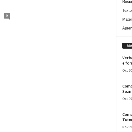
Resu
Texto
0
Mater
Apren
MA
Verbo
e fo
Oct 30
Como
Sozin
Oct 29
Como 
Tuto
Nov 20