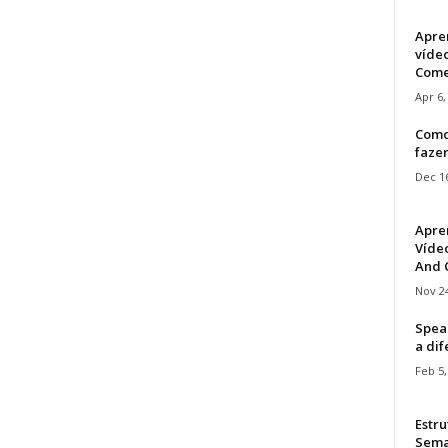
Apre
víde
Come
Apr 6,
Como
faze
Dec 16
Apre
Vídeo
And C
Nov 24
Speak
a di
Feb 5,
Estru
Sem