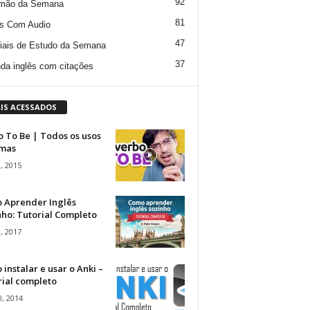
92
mão da Semana
81
s Com Audio
47
iais de Estudo da Semana
37
da inglês com citações
IS ACESSADOS
 To Be | Todos os usos
rmas
, 2015
 Aprender Inglês
ho: Tutorial Completo
, 2017
instalar e usar o Anki –
rial completo
, 2014