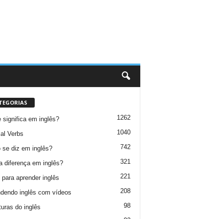
TEGORIAS
1262
 significa em inglês?
1040
al Verbs
742
se diz em inglês?
321
a diferença em inglês?
221
 para aprender inglês
208
dendo inglês com vídeos
98
turas do inglês