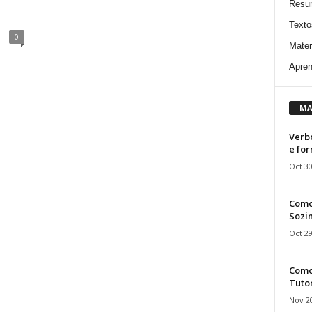
Resu
Texto
0
Mater
Apren
MA
Verbo
e fo
Oct 30
Como
Sozin
Oct 29
Como 
Tuto
Nov 20