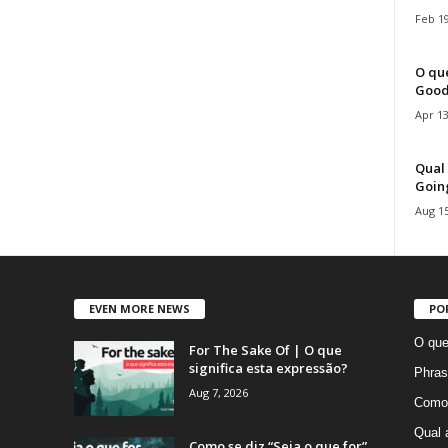
Feb 19
O que
Good
Apr 13
Qual 
Goin
Aug 15
EVEN MORE NEWS
PO
O que
For The Sake Of | O que
significa esta expressão?
Phras
Aug 7, 2026
Como 
Qual 
Como se diz “Seja o que for”