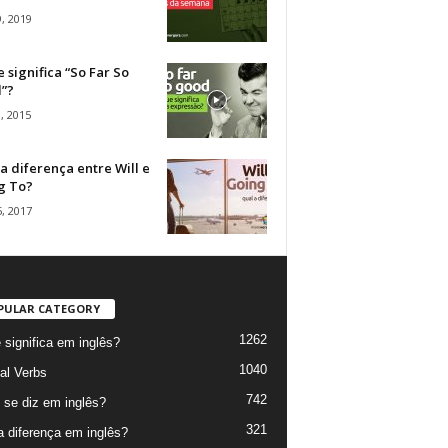
, 2019
 significa “So Far So
”?
, 2015
a diferença entre Will e
g To?
, 2017
PULAR CATEGORY
1262
 significa em inglês?
1040
al Verbs
742
se diz em inglês?
321
a diferença em inglês?