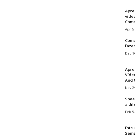
Apre
víde
Come
Apr 6,
Como
faze
Dec 16
Apre
Vídeo
And C
Nov 24
Speak
a di
Feb 5,
Estru
Sem