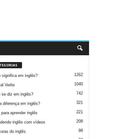
TEGORIAS
1262
 significa em inglês?
1040
al Verbs
742
se diz em inglês?
321
a diferença em inglês?
221
 para aprender inglês
208
dendo inglês com vídeos
98
turas do inglês