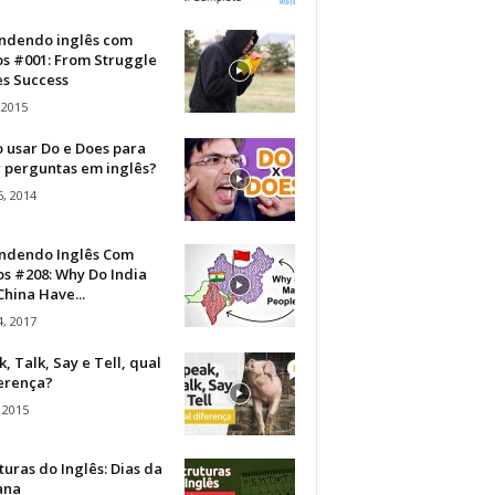
ndendo inglês com
os #001: From Struggle
s Success
 2015
 usar Do e Does para
r perguntas em inglês?
, 2014
ndendo Inglês Com
s #208: Why Do India
hina Have...
, 2017
, Talk, Say e Tell, qual
ferença?
 2015
turas do Inglês: Dias da
ana