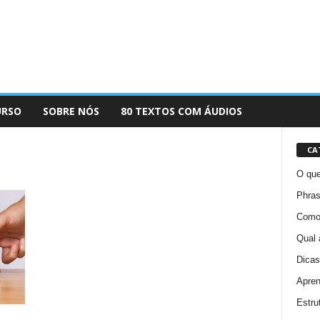
URSO
SOBRE NÓS
80 TEXTOS COM ÁUDIOS
CA
O que
Phras
Como 
Qual 
Dicas
Apren
Estru