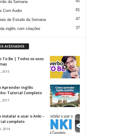
92
mão da Semana
81
s Com Audio
47
iais de Estudo da Semana
37
da inglês com citações
IS ACESSADOS
 To Be | Todos os usos
rmas
, 2015
 Aprender Inglês
ho: Tutorial Completo
, 2017
instalar e usar o Anki –
rial completo
, 2014