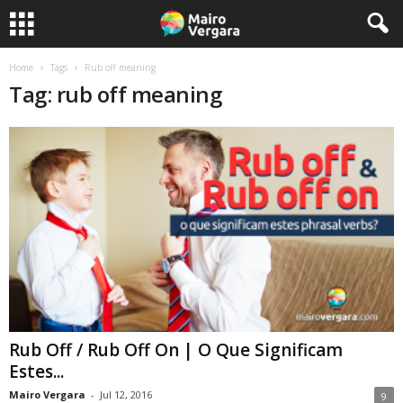
Home
Tags
Rub off meaning
Tag: rub off meaning
Rub Off / Rub Off On | O Que Significam
Estes...
Mairo Vergara
-
Jul 12, 2016
9