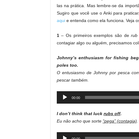
las na prática. Mas lembre-se da import
Sugiro que você use o Anki para pratic
aqui
e entenda como ela funciona. Veja o
1
– Os primeiros exemplos são de
rub
contagiar algo ou alguém, precisamos col
Johnny’s enthusiasm for fishing be
poles too.
O entusiasmo de Johnny por pesca c
pescar também.
Audio
00:00
Player
I don’t think that luck
rubs off
.
Eu não acho que sorte
“
pega” (contagia)
.
Audio
00:00