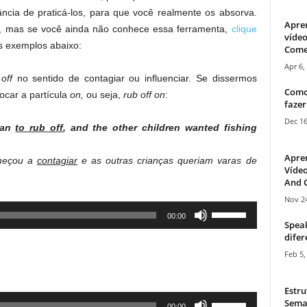
ância de praticá-los, para que você realmente os absorva.
Apre
ar, mas se você ainda não conhece essa ferramenta,
clique
vídeo
s exemplos abaixo:
Come
Apr 6,
 off
no sentido de contagiar ou influenciar. Se dissermos
Como
ocar a partícula
on,
ou seja,
rub off on
:
fazer
Dec 16
gan
to rub off
, and the other children wanted fishing
Apre
omeçou a
contagiar
e as outras crianças queriam varas de
Vídeo
And C
Nov 24
Use
00:00
Speak
Up/Down
difer
Arrow
Feb 5,
keys
to
Estru
increase
Use
Sema
00:00