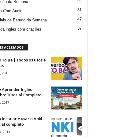
92
mão da Semana
81
s Com Audio
47
iais de Estudo da Semana
37
da inglês com citações
IS ACESSADOS
 To Be | Todos os usos e
as
, 2015
 Aprender Inglês
ho: Tutorial Completo
, 2017
instalar e usar o Anki –
ial completo
, 2014