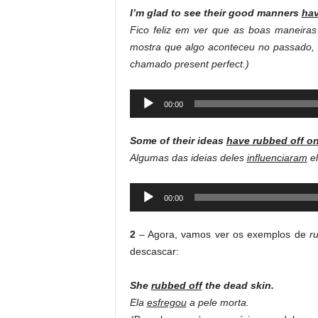
I’m glad to see their good manners
hav
Fico feliz em ver que as boas maneira
mostra que algo aconteceu no passado, 
chamado present perfect.)
Audio
00:00
Player
Some of their ideas
have rubbed off o
Algumas das ideias deles
influenciaram
el
Audio
00:00
Player
2
– Agora, vamos ver os exemplos de
r
descascar:
She
rubbed off
the dead skin.
Ela
esfregou
a pele morta.