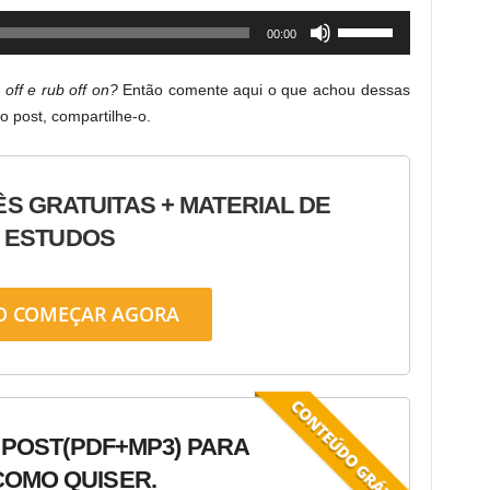
increase
Use
00:00
or
Up/Down
decrease
Arrow
volume.
 off e rub off on?
Então comente aqui o que achou dessas
keys
 post, compartilhe-o.
to
increase
or
ÊS GRATUITAS + MATERIAL DE
decrease
ESTUDOS
volume.
O COMEÇAR AGORA
 POST
(PDF+MP3) PARA
OMO QUISER.