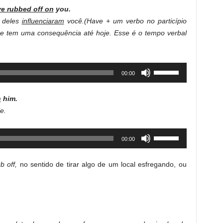
Arrow
e rubbed off on
you.
keys
s deles
influenciaram
você.
(Have + um verbo no particípio
to
e tem uma consequência até hoje. Esse é o tempo verbal
increase
or
decrease
Use
00:00
volume.
Up/Down
Arrow
n
him
.
keys
e.
to
increase
Use
00:00
or
Up/Down
decrease
Arrow
volume.
ub off,
no sentido de tirar algo de um local esfregando, ou
keys
to
increase
or
decrease