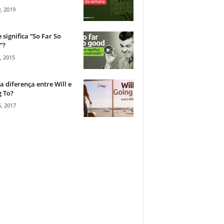
, 2019
 significa “So Far So
”?
, 2015
a diferença entre Will e
 To?
, 2017