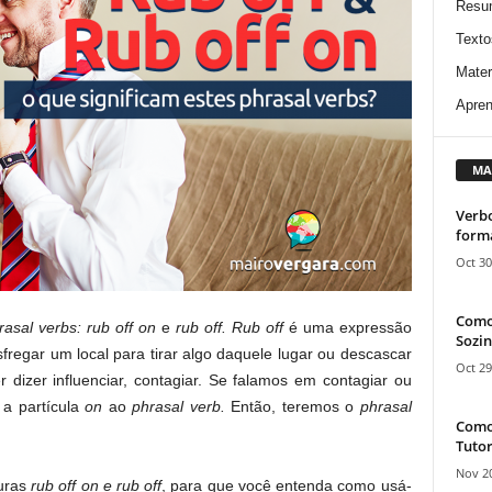
Resu
Texto
Mater
Apren
MA
Verbo
form
Oct 30
Como
rasal verbs: rub off on
e
rub off. Rub off
é uma expressão
Sozin
sfregar um local para tirar algo daquele lugar ou descascar
Oct 29
r dizer influenciar, contagiar. Se falamos em contagiar ou
 a partícula
on
ao
phrasal verb.
Então, teremos o
phrasal
Como 
Tutor
Nov 20
turas
rub off on e rub off
, para que você entenda como usá-