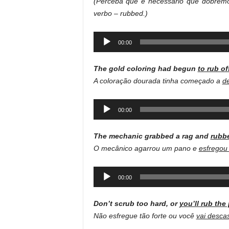
(Perceba que é necessário que dobremo
verbo – rubbed.)
Audio
00:00
Player
The gold coloring had begun
to rub of
A coloração dourada tinha começado a
d
Audio
00:00
Player
The mechanic grabbed a rag and
rubbe
O mecânico agarrou um pano e
esfregou 
Audio
00:00
Player
Don’t scrub too hard, or
you’ll rub the
Não esfregue tão forte ou você
vai descas