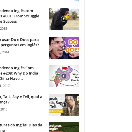
ndendo inglês com
s #001: From Struggle
s Success
 2015
 usar Do e Does para
 perguntas em inglês?
, 2014
ndendo Inglês Com
s #208: Why Do India
hina Have...
, 2017
, Talk, Say e Tell, qual a
ença?
 2015
turas do Inglês: Dias da
na