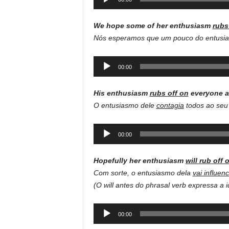
Player
We hope some of her enthusiasm
rubs
Nós esperamos que um pouco do entusi
Audio
00:00
Player
His enthusiasm
rubs off on
everyone a
O entusiasmo dele
contagia
todos ao seu 
Audio
00:00
Player
Hopefully
her
enthusiasm
will
rub
off 
Com sorte, o entusiasmo dela
vai influenc
(O will antes do phrasal verb expressa a i
Audio
00:00
Player