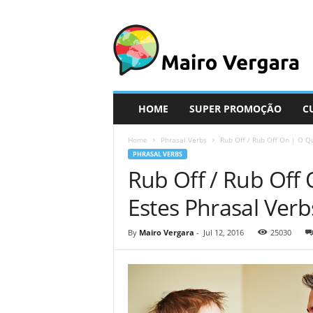
M
a
i
r
o
V
e
HOME
SUPER PROMOÇÃO
C
r
g
Home
Phrasal Verbs
Rub Off / Rub Off On | O Qu
a
PHRASAL VERBS
r
Rub Off / Rub Off
a
Estes Phrasal Verb
By
Mairo Vergara
-
Jul 12, 2016
25030