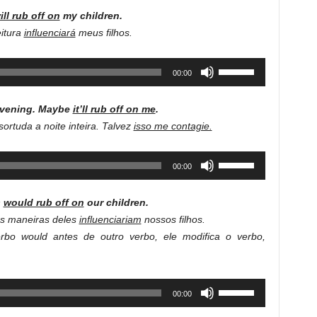
Arrow
ill rub off on
my children.
keys
itura
influenciará
meus filhos.
to
increase
Use
00:00
or
Up/Down
decrease
Arrow
volume.
 evening. Maybe
it’ll rub off on
me
.
keys
ortuda a noite inteira. Talvez
isso me contagie.
to
increase
Use
00:00
or
Up/Down
decrease
Arrow
volume.
s
would rub off on
our children
.
keys
s maneiras deles
influenciariam
nossos filhos.
to
rbo would antes de outro verbo, ele modifica o verbo,
increase
or
decrease
Use
00:00
volume.
Up/Down