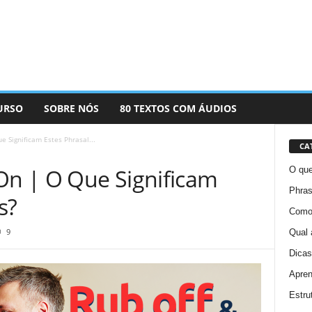
URSO
SOBRE NÓS
80 TEXTOS COM ÁUDIOS
e Significam Estes Phrasal...
CA
 On | O Que Significam
O que
Phras
s?
Como 
9
Qual 
Dicas
Apren
Estru