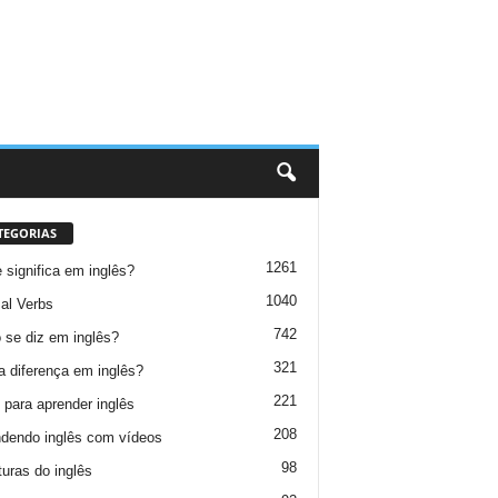
TEGORIAS
1261
 significa em inglês?
1040
al Verbs
742
se diz em inglês?
321
a diferença em inglês?
221
 para aprender inglês
208
dendo inglês com vídeos
98
turas do inglês