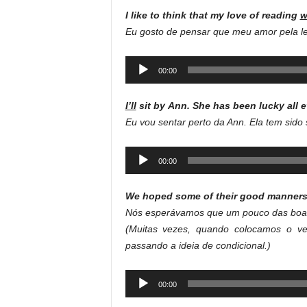
I like to think that my love of reading
w
Eu gosto de pensar que meu amor pela le
Audio
00:00
Player
I’ll
sit by Ann. She has been lucky all
Eu vou sentar perto da Ann. Ela tem sido s
Audio
00:00
Player
We hoped some of their good manner
Nós esperávamos que um pouco das boa
(Muitas vezes, quando colocamos o ve
passando a ideia de condicional.)
Audio
00:00
Player