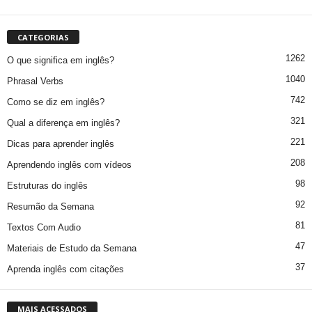
CATEGORIAS
1262
O que significa em inglês?
1040
Phrasal Verbs
742
Como se diz em inglês?
321
Qual a diferença em inglês?
221
Dicas para aprender inglês
208
Aprendendo inglês com vídeos
98
Estruturas do inglês
92
Resumão da Semana
81
Textos Com Audio
47
Materiais de Estudo da Semana
37
Aprenda inglês com citações
MAIS ACESSADOS