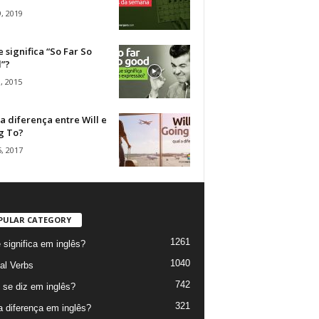
, 2019
 significa “So Far So
”?
, 2015
a diferença entre Will e
g To?
, 2017
PULAR CATEGORY
1261
 significa em inglês?
1040
al Verbs
742
se diz em inglês?
321
a diferença em inglês?