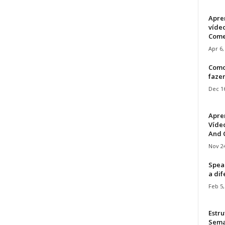
Apre
víde
Come
Apr 6,
Como
faze
Dec 16
Apre
Vídeo
And C
Nov 24
Speak
a di
Feb 5,
Estru
Sem