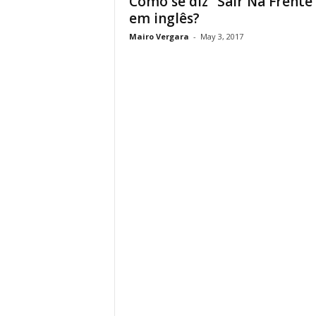
Como se diz “Sair Na Frente
em inglês?
Mairo Vergara
-
May 3, 2017