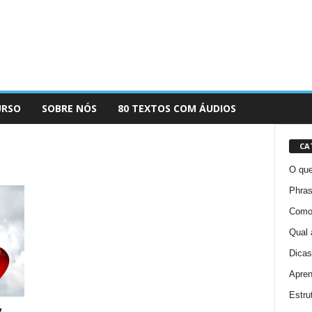
URSO
SOBRE NÓS
80 TEXTOS COM ÁUDIOS
CA
O que
Phras
Como 
Qual 
Dicas
Apren
Estru