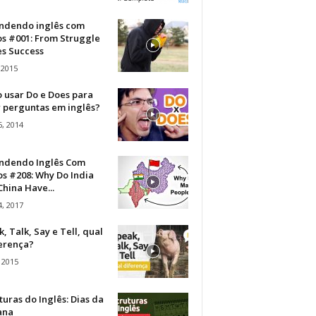
ndendo inglês com
os #001: From Struggle
s Success
 2015
 usar Do e Does para
r perguntas em inglês?
, 2014
ndendo Inglês Com
s #208: Why Do India
hina Have...
, 2017
, Talk, Say e Tell, qual
ferença?
 2015
turas do Inglês: Dias da
ana