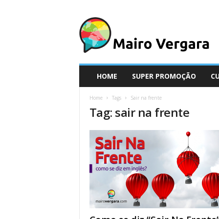
M
a
i
r
o
V
e
HOME
SUPER PROMOÇÃO
C
r
g
Home
Tags
Sair na frente
a
Tag: sair na frente
r
a