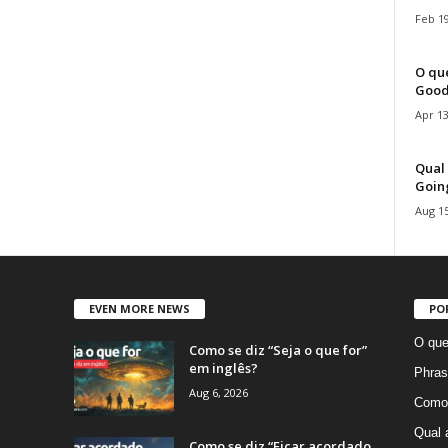
Feb 19
O que
Good
Apr 13
Qual 
Goin
Aug 15
EVEN MORE NEWS
PO
O que
Como se diz “Seja o que for”
em inglês?
Phras
Aug 6, 2026
Como 
Qual 
Como se diz “Ficar acordado