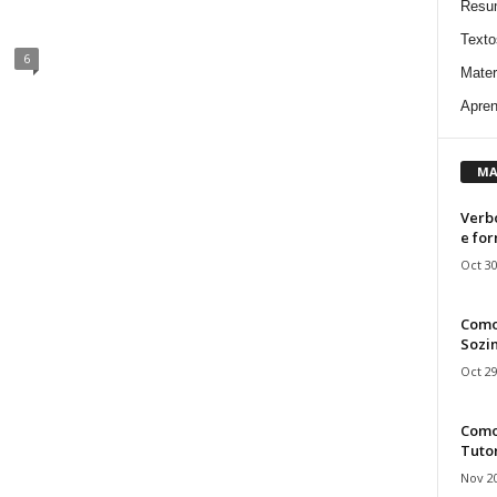
”
Resu
Texto
6
Mater
Apren
MA
Verbo
e fo
Oct 30
Como
Sozin
Oct 29
Como 
Tuto
Nov 20