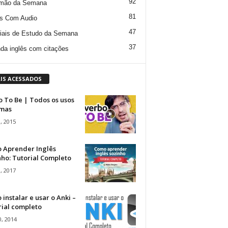
92
mão da Semana
81
s Com Audio
47
iais de Estudo da Semana
37
da inglês com citações
IS ACESSADOS
 To Be | Todos os usos
rmas
, 2015
 Aprender Inglês
ho: Tutorial Completo
, 2017
instalar e usar o Anki –
rial completo
, 2014