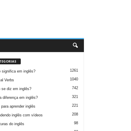
TEGORIAS
1261
 significa em inglês?
1040
al Verbs
742
se diz em inglês?
321
a diferença em inglês?
221
 para aprender inglês
208
dendo inglês com vídeos
98
turas do inglês