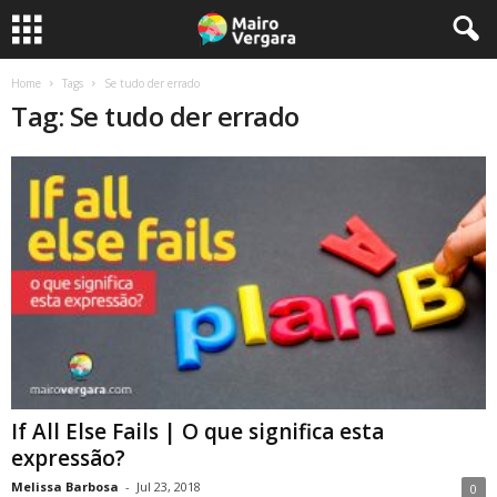
Home
Tags
Se tudo der errado
Tag: Se tudo der errado
If All Else Fails | O que significa esta
expressão?
Melissa Barbosa
-
Jul 23, 2018
0