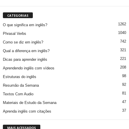
CATEGORIAS
1262
O que significa em inglês?
1040
Phrasal Verbs
742
Como se diz em inglês?
321
Qual a diferença em inglês?
221
Dicas para aprender inglês
208
Aprendendo inglês com vídeos
98
Estruturas do inglês
92
Resumão da Semana
81
Textos Com Audio
47
Materiais de Estudo da Semana
37
Aprenda inglês com citações
MAIS ACESSADOS