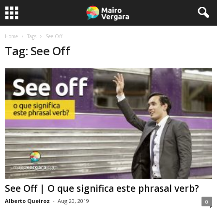
Home
Tags
See Off
Tag: See Off
See Off | O que significa este phrasal verb?
Alberto Queiroz
-
Aug 20, 2019
0