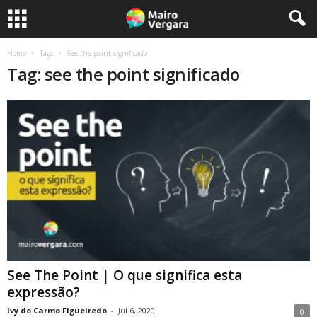
Home
Tags
See the point significado
Tag: see the point significado
See The Point | O que significa esta
expressão?
Ivy do Carmo Figueiredo
-
Jul 6, 2020
0