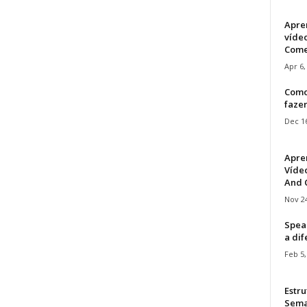
Apre
víde
Come
Apr 6,
Como
faze
Dec 16
Apre
Vídeo
And C
Nov 24
Speak
a di
Feb 5,
Estru
Sem