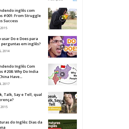
ndendo inglês com
os #001: From Struggle
s Success
 2015
 usar Do e Does para
r perguntas em inglês?
, 2014
ndendo Inglês Com
s #208: Why Do India
hina Have...
, 2017
, Talk, Say e Tell, qual
ferença?
 2015
turas do Inglês: Dias da
ana