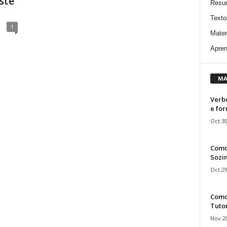
ste
Resu
Texto
1
Mater
Apren
MA
Verbo
e fo
Oct 30
Como
Sozin
Oct 29
Como 
Tuto
Nov 20