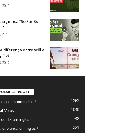
, 2019
 significa “So Far So
”?
, 2015
a diferença entre Will e
g To?
, 2017
PULAR CATEGORY
1262
 significa em inglês?
1040
al Verbs
742
se diz em inglês?
321
a diferença em inglês?