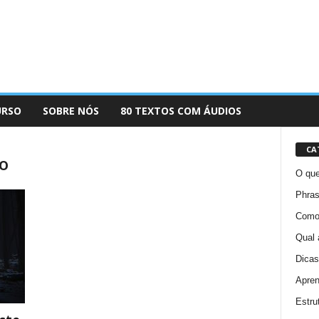
URSO
SOBRE NÓS
80 TEXTOS COM ÁUDIOS
CA
do
O que
Phras
Como 
Qual 
Dicas
Apren
Estru