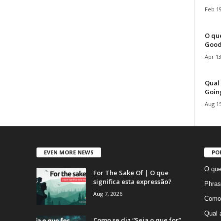
Feb 19
O que
Good
Apr 13
Qual 
Goin
Aug 15
EVEN MORE NEWS
PO
O que
For The Sake Of | O que
significa esta expressão?
Phras
Aug 7, 2026
Como 
Qual 
Como se diz “Seja o que for”