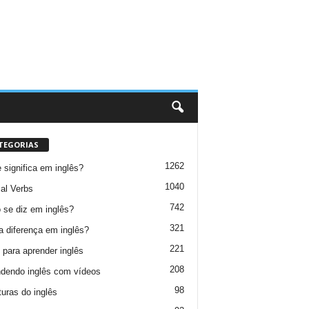
TEGORIAS
1262
 significa em inglês?
1040
al Verbs
742
se diz em inglês?
321
a diferença em inglês?
221
 para aprender inglês
208
dendo inglês com vídeos
98
turas do inglês