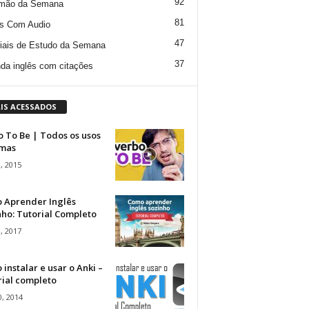
92
mão da Semana
81
s Com Audio
47
iais de Estudo da Semana
37
da inglês com citações
IS ACESSADOS
 To Be | Todos os usos
rmas
, 2015
 Aprender Inglês
ho: Tutorial Completo
, 2017
instalar e usar o Anki –
rial completo
, 2014