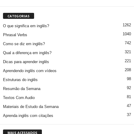
CATEGORIAS
1262
O que significa em inglês?
1040
Phrasal Verbs
742
Como se diz em inglês?
321
Qual a diferença em inglês?
221
Dicas para aprender inglês
208
Aprendendo inglês com vídeos
98
Estruturas do inglês
92
Resumão da Semana
81
Textos Com Audio
47
Materiais de Estudo da Semana
37
Aprenda inglês com citações
MAIS ACESSADOS