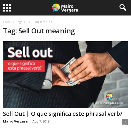
Home
Tags
Sell Out meaning
Tag: Sell Out meaning
Sell Out | O que significa este phrasal verb?
Mairo Vergara
-
Aug 7, 2018
0