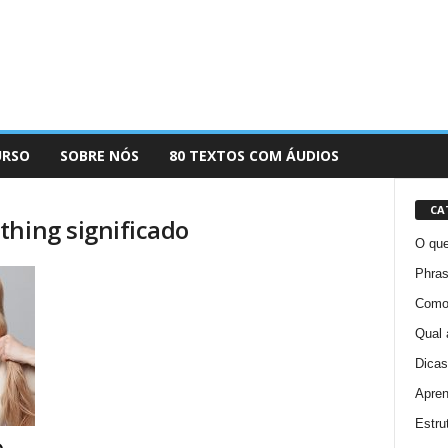
URSO
SOBRE NÓS
80 TEXTOS COM ÁUDIOS
CA
thing significado
O que
Phras
Como 
Qual 
Dicas
Apren
Estru