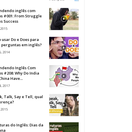
ndendo inglês com
os #001: From Struggle
s Success
 2015
 usar Do e Does para
r perguntas em inglês?
, 2014
ndendo Inglês Com
s #208: Why Do India
hina Have...
, 2017
, Talk, Say e Tell, qual
ferença?
 2015
turas do Inglês: Dias da
ana