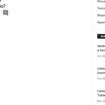
O
Resu
ão?
Texto
0
Mater
Apren
MA
Verbo
e fo
Oct 30
Como
Sozin
Oct 29
Como 
Tuto
Nov 20