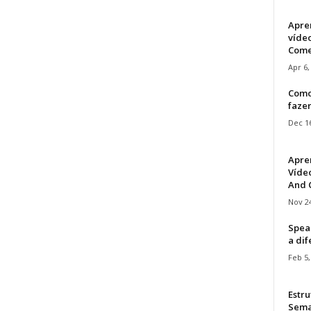
Apre
víde
Come
Apr 6,
Como
faze
Dec 16
Apre
Vídeo
And C
Nov 24
Speak
a di
Feb 5,
Estru
Sem