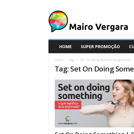
M
a
i
r
o
V
e
HOME
SUPER PROMOÇÃO
C
r
g
Home
Tags
Set On Doing Something significado
a
Tag: Set On Doing Some
r
a