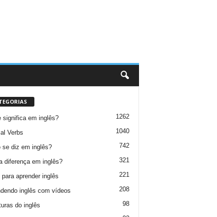
TEGORIAS
1262
 significa em inglês?
1040
al Verbs
742
se diz em inglês?
321
a diferença em inglês?
221
 para aprender inglês
208
dendo inglês com vídeos
98
turas do inglês