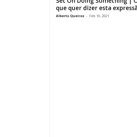
Set On Doing Something | 
que quer dizer esta express
Alberto Queiroz
-
Feb 10, 2021