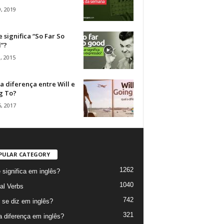
, 2019
 significa “So Far So
”?
, 2015
a diferença entre Will e
g To?
, 2017
PULAR CATEGORY
1262
 significa em inglês?
1040
al Verbs
742
se diz em inglês?
321
a diferença em inglês?