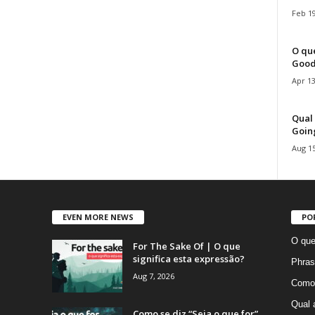
Feb 19
O que
Good
Apr 13
Qual 
Goin
Aug 15
EVEN MORE NEWS
PO
O que
For The Sake Of | O que
significa esta expressão?
Phras
Aug 7, 2026
Como 
Qual 
Como se diz “Seja o que for”