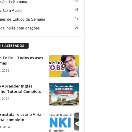
92
mão da Semana
81
s Com Audio
47
iais de Estudo da Semana
37
da inglês com citações
IS ACESSADOS
 To Be | Todos os usos
rmas
, 2015
 Aprender Inglês
ho: Tutorial Completo
, 2017
instalar e usar o Anki –
rial completo
, 2014