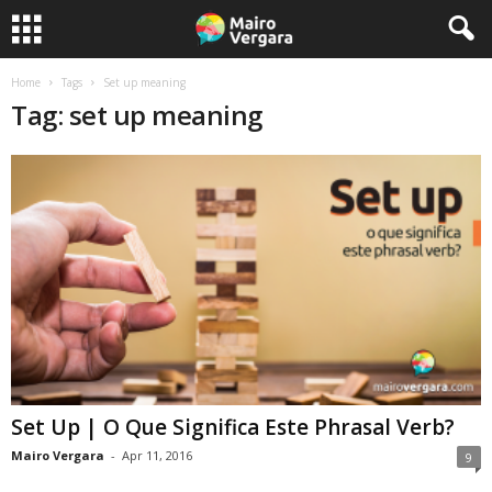
Home
Tags
Set up meaning
Tag: set up meaning
Set Up | O Que Significa Este Phrasal Verb?
Mairo Vergara
-
Apr 11, 2016
9