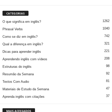
CATEGORIAS
1262
O que significa em inglês?
1040
Phrasal Verbs
742
Como se diz em inglês?
321
Qual a diferença em inglês?
221
Dicas para aprender inglês
208
Aprendendo inglês com vídeos
98
Estruturas do inglês
92
Resumão da Semana
81
Textos Com Audio
47
Materiais de Estudo da Semana
37
Aprenda inglês com citações
MAIS ACESSADOS