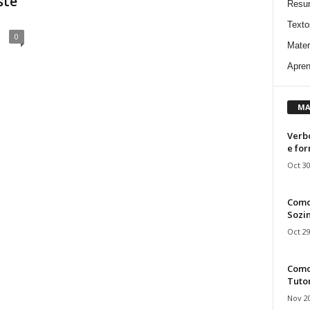
ste
Resu
Texto
0
Mater
Apren
MA
Verbo
e fo
Oct 30
Como
Sozin
Oct 29
Como 
Tuto
Nov 20