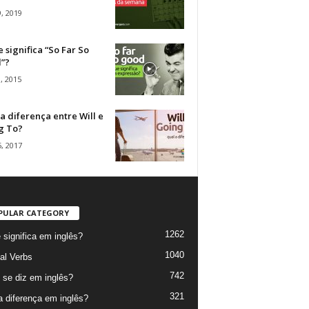
, 2019
 significa “So Far So
”?
, 2015
a diferença entre Will e
g To?
, 2017
PULAR CATEGORY
1262
 significa em inglês?
1040
al Verbs
742
se diz em inglês?
321
a diferença em inglês?