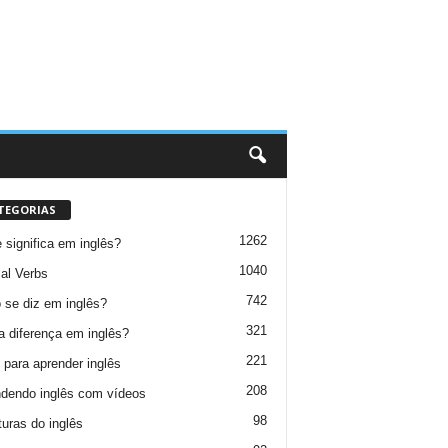
TEGORIAS
1262
 significa em inglês?
1040
al Verbs
742
se diz em inglês?
321
a diferença em inglês?
221
 para aprender inglês
208
dendo inglês com vídeos
98
turas do inglês