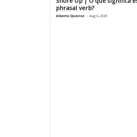
Shore Up | O que significa e
phrasal verb?
Alberto Queiroz
-
Aug 6, 2020