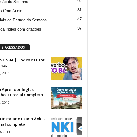
92
mão da Semana
81
s Com Audio
47
iais de Estudo da Semana
37
da inglês com citações
IS ACESSADOS
 To Be | Todos os usos
rmas
, 2015
 Aprender Inglês
ho: Tutorial Completo
, 2017
instalar e usar o Anki –
rial completo
, 2014