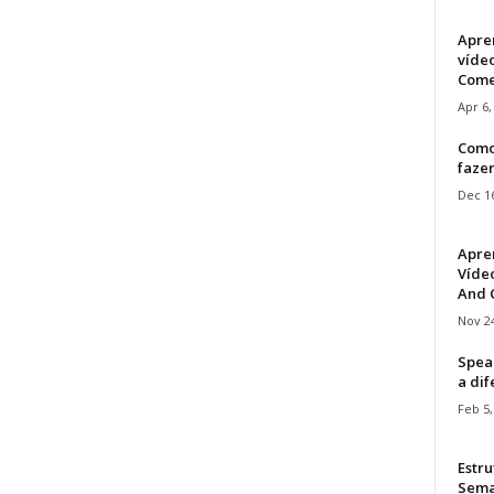
Apre
víde
Come
Apr 6,
Como
faze
Dec 16
Apre
Vídeo
And C
Nov 24
Speak
a di
Feb 5,
Estru
Sem