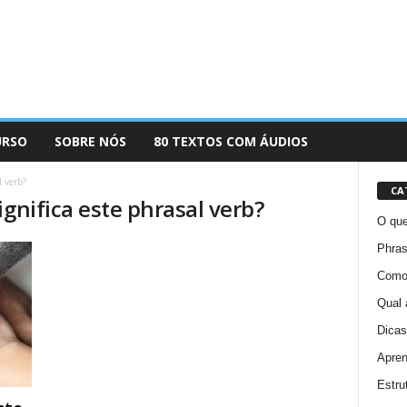
URSO
SOBRE NÓS
80 TEXTOS COM ÁUDIOS
l verb?
CA
ignifica este phrasal verb?
O que
Phras
Como 
Qual 
Dicas
Apren
Estru