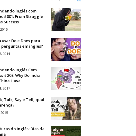
ndendo inglês com
os #001: From Struggle
s Success
 2015
 usar Do e Does para
r perguntas em inglês?
, 2014
ndendo Inglês Com
s #208: Why Do India
hina Have...
, 2017
, Talk, Say e Tell, qual
ferença?
 2015
turas do Inglês: Dias da
ana