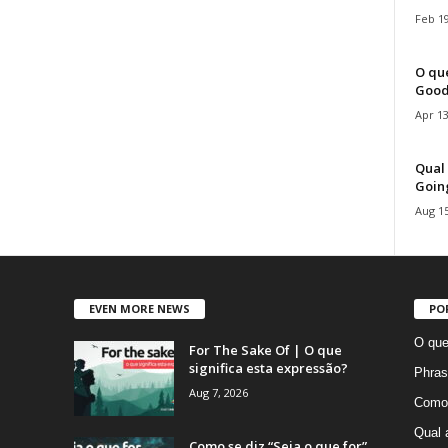
Feb 19
O que
Good
Apr 13
Qual 
Goin
Aug 15
EVEN MORE NEWS
PO
O que
For The Sake Of | O que
significa esta expressão?
Phras
Aug 7, 2026
Como 
Qual 
Como se diz “Seja o que for”