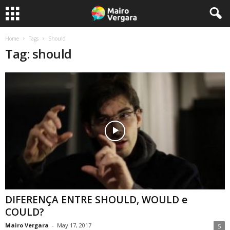
Home
Tags
Should
Tag: should
DIFERENÇA ENTRE SHOULD, WOULD e
COULD?
Mairo Vergara
-
May 17, 2017
5