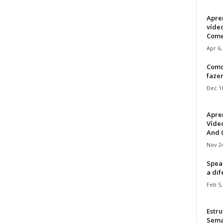
Apre
víde
Come
Apr 6,
Como
faze
Dec 16
Apre
Vídeo
And C
Nov 24
Speak
a di
Feb 5,
Estru
Sem