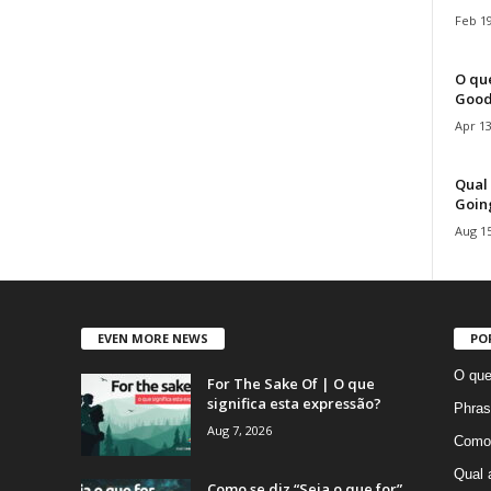
Feb 19
O que
Good
Apr 13
Qual 
Goin
Aug 15
EVEN MORE NEWS
PO
O que
For The Sake Of | O que
significa esta expressão?
Phras
Aug 7, 2026
Como 
Qual 
Como se diz “Seja o que for”