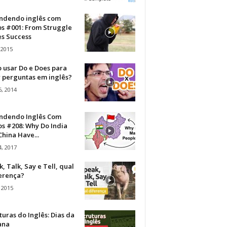
ndendo inglês com
os #001: From Struggle
s Success
 2015
 usar Do e Does para
r perguntas em inglês?
, 2014
ndendo Inglês Com
s #208: Why Do India
hina Have...
, 2017
, Talk, Say e Tell, qual
ferença?
 2015
turas do Inglês: Dias da
ana