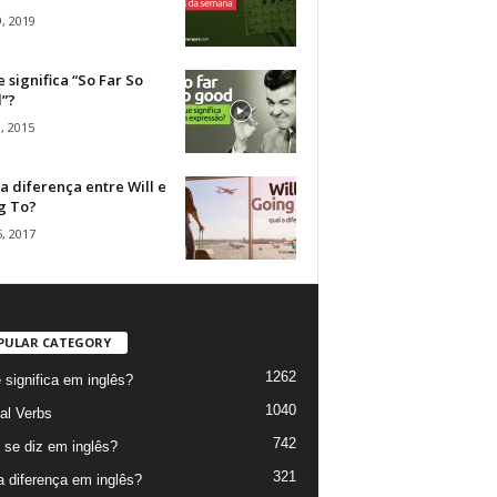
, 2019
 significa “So Far So
”?
, 2015
a diferença entre Will e
g To?
, 2017
PULAR CATEGORY
1262
 significa em inglês?
1040
al Verbs
742
se diz em inglês?
321
a diferença em inglês?