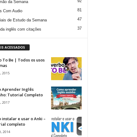
92
mão da Semana
81
s Com Audio
47
iais de Estudo da Semana
37
da inglês com citações
IS ACESSADOS
 To Be | Todos os usos
rmas
, 2015
 Aprender Inglês
ho: Tutorial Completo
, 2017
instalar e usar o Anki –
rial completo
, 2014