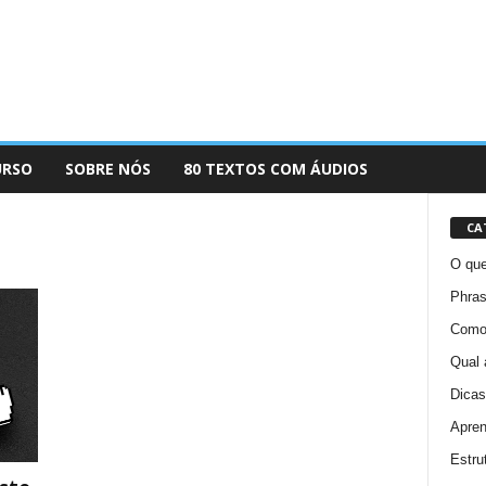
URSO
SOBRE NÓS
80 TEXTOS COM ÁUDIOS
CA
O que
Phras
Como 
Qual 
Dicas
Apren
Estru