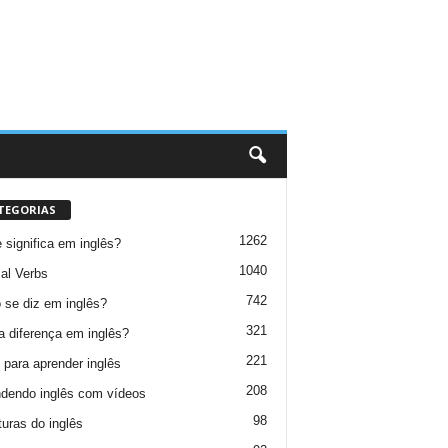
TEGORIAS
1262
 significa em inglês?
1040
al Verbs
742
se diz em inglês?
321
a diferença em inglês?
221
 para aprender inglês
208
dendo inglês com vídeos
98
turas do inglês