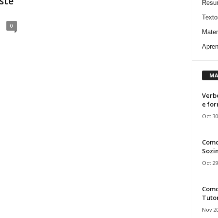
este
Resu
Texto
0
Mater
Apren
MA
Verbo
e fo
Oct 30
Como
Sozin
Oct 29
Como 
Tuto
Nov 20