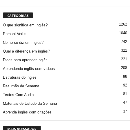
CATEGORIAS
1262
O que significa em inglês?
1040
Phrasal Verbs
742
Como se diz em inglês?
321
Qual a diferença em inglês?
221
Dicas para aprender inglês
208
Aprendendo inglês com vídeos
98
Estruturas do inglês
92
Resumão da Semana
81
Textos Com Audio
47
Materiais de Estudo da Semana
37
Aprenda inglês com citações
MAIS ACESSADOS