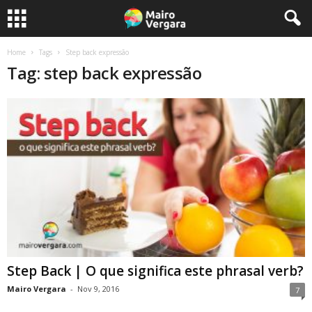
Home
Tags
Step back expressão
Tag: step back expressão
Step Back | O que significa este phrasal verb?
Mairo Vergara
-
Nov 9, 2016
7