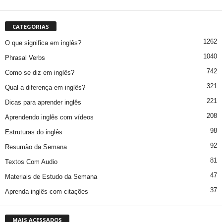
CATEGORIAS
1262
O que significa em inglês?
1040
Phrasal Verbs
742
Como se diz em inglês?
321
Qual a diferença em inglês?
221
Dicas para aprender inglês
208
Aprendendo inglês com vídeos
98
Estruturas do inglês
92
Resumão da Semana
81
Textos Com Audio
47
Materiais de Estudo da Semana
37
Aprenda inglês com citações
MAIS ACESSADOS