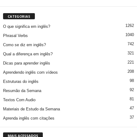
CATEGORIAS
1262
O que significa em inglês?
1040
Phrasal Verbs
742
Como se diz em inglês?
321
Qual a diferença em inglês?
221
Dicas para aprender inglês
208
Aprendendo inglês com vídeos
98
Estruturas do inglês
92
Resumão da Semana
81
Textos Com Audio
47
Materiais de Estudo da Semana
37
Aprenda inglês com citações
MAIS ACESSADOS