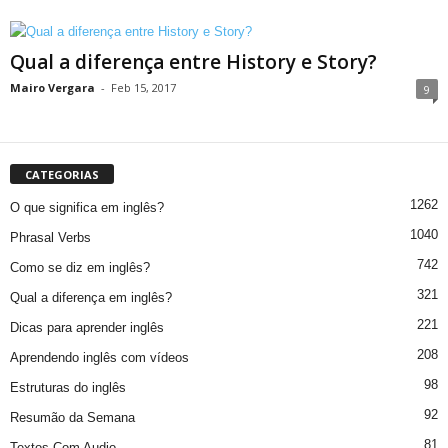
Qual a diferença entre History e Story?
Mairo Vergara
-
Feb 15, 2017
9
CATEGORIAS
1262
O que significa em inglês?
1040
Phrasal Verbs
742
Como se diz em inglês?
321
Qual a diferença em inglês?
221
Dicas para aprender inglês
208
Aprendendo inglês com vídeos
98
Estruturas do inglês
92
Resumão da Semana
81
Textos Com Audio