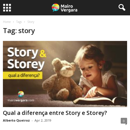
Home
Tags
Story
Tag: story
Qual a diferença entre Story e Storey?
Alberto Queiroz
-
Apr 2, 2019
0