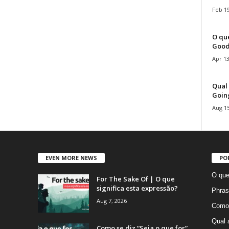
Feb 19
O que
Good
Apr 13
Qual 
Goin
Aug 15
EVEN MORE NEWS
PO
O que
For The Sake Of | O que
significa esta expressão?
Phras
Aug 7, 2026
Como 
Qual 
Como se diz “Seja o que for”