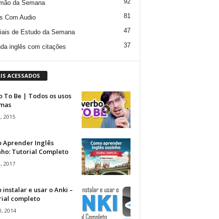
92
mão da Semana
81
s Com Audio
47
iais de Estudo da Semana
37
da inglês com citações
IS ACESSADOS
 To Be | Todos os usos
rmas
, 2015
 Aprender Inglês
ho: Tutorial Completo
, 2017
instalar e usar o Anki –
rial completo
, 2014