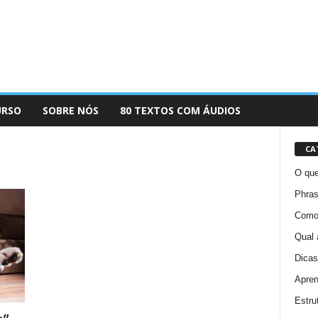
URSO
SOBRE NÓS
80 TEXTOS COM ÁUDIOS
CA
O que
Phras
Como 
Qual 
Dicas
Apren
Estru