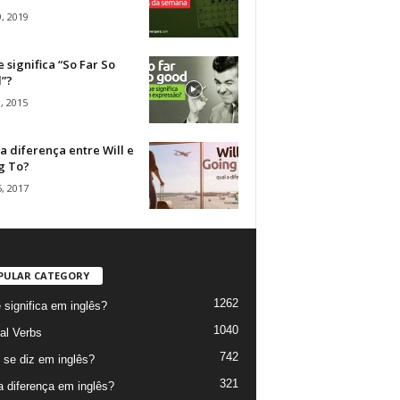
, 2019
 significa “So Far So
”?
, 2015
a diferença entre Will e
g To?
, 2017
PULAR CATEGORY
1262
 significa em inglês?
1040
al Verbs
742
se diz em inglês?
321
a diferença em inglês?