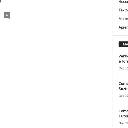
o”
Resu
Texto
6
Mater
Apren
MA
Verbo
e fo
Oct 30
Como
Sozin
Oct 29
Como 
Tuto
Nov 20