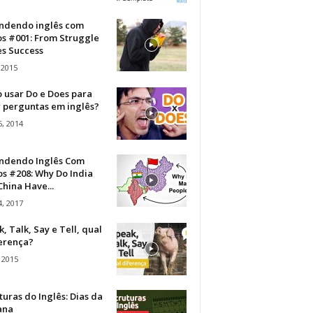
ndendo inglês com
os #001: From Struggle
s Success
 2015
 usar Do e Does para
r perguntas em inglês?
, 2014
ndendo Inglês Com
s #208: Why Do India
hina Have...
, 2017
, Talk, Say e Tell, qual
ferença?
 2015
turas do Inglês: Dias da
ana