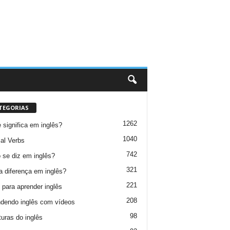
TEGORIAS
1262
 significa em inglês?
1040
al Verbs
742
se diz em inglês?
321
a diferença em inglês?
221
 para aprender inglês
208
dendo inglês com vídeos
98
turas do inglês