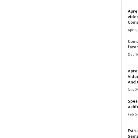
Apre
víde
Come
Apr 6,
Como
faze
Dec 16
Apre
Vídeo
And C
Nov 24
Speak
a di
Feb 5,
Estru
Sem