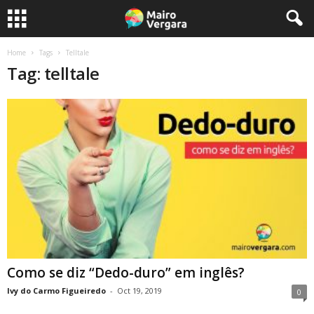
Home
Tags
Telltale
Tag: telltale
Como se diz “Dedo-duro” em inglês?
Ivy do Carmo Figueiredo
-
Oct 19, 2019
0