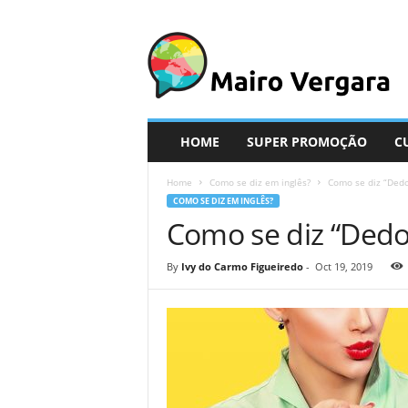
M
a
i
r
o
V
e
HOME
SUPER PROMOÇÃO
C
r
g
Home
Como se diz em inglês?
Como se diz “Dedo
a
COMO SE DIZ EM INGLÊS?
r
Como se diz “Dedo
a
By
Ivy do Carmo Figueiredo
-
Oct 19, 2019