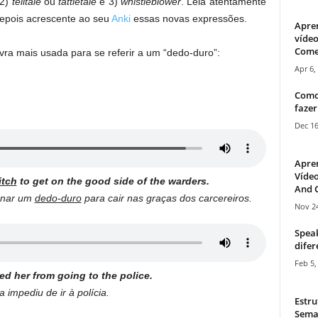
 2)
telltale
ou
tattletale
e 3)
whistleblower
. Leia atentamente
depois acrescente ao seu
Anki
essas novas expressões.
Apre
vídeo
Come
avra mais usada para se referir a um “dedo-duro”:
Apr 6,
Como
fazer
Dec 16
Apre
Vídeo
itch
to get on the good side of the warders.
And C
ornar um
dedo-duro
para cair nas graças dos carcereiros.
Nov 24
Speak
difer
Feb 5,
d her from going to the police.
a impediu de ir à polícia.
Estru
Sema