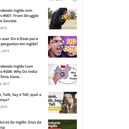
ndendo inglês com
s #001: From Struggle
s Success
 2015
 usar Do e Does para
 perguntas em inglês?
, 2014
ndendo Inglês Com
s #208: Why Do India
hina Have...
, 2017
, Talk, Say e Tell, qual a
ença?
 2015
turas do Inglês: Dias da
na