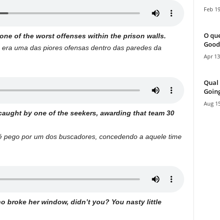
Feb 19
O que
one of the worst offenses within the prison walls.
Good
e era uma das piores ofensas dentro das paredes da
Apr 13
Qual 
Going
Aug 15
caught by one of the seekers, awarding that team 30
 pego por um dos buscadores, concedendo a aquele time
o broke her window, didn’t you? You nasty little