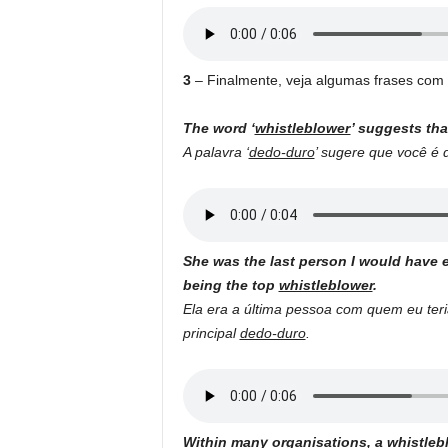
3
– Finalmente, veja algumas frases com
The word ‘
whistleblower
’ suggests th
A palavra ‘
dedo-duro
’ sugere que você é 
She was the last person I would have e
being the top
whistleblower
.
Ela era a última pessoa com quem eu teri
principal
dedo-duro
.
Within many organisations, a
whistleb