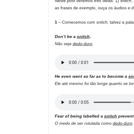
Neste
post
veremos três delas: 1)
snitch
;
as frases de exemplo, ouça os áudios e 
1
– Comecemos com
snitch,
talvez a pal
Don’t be a
snitch
.
Não seja
dedo-duro
.
He even went as far as to become a
sn
Ele até mesmo foi tão longe quanto se t
Fear of being labelled a
snitch
prevente
O medo de ser rotulada como
dedo-duro