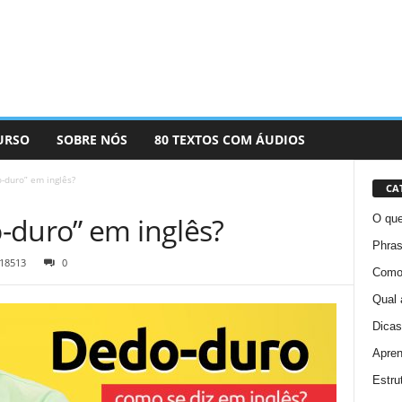
URSO
SOBRE NÓS
80 TEXTOS COM ÁUDIOS
-duro” em inglês?
CA
-duro” em inglês?
O que
Phras
18513
0
Como 
Qual 
Dicas
Apren
Estru