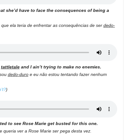
hat she’d have to face the consequences of being a
que ela teria de enfrentar as consequências de ser
dedo-
a
tattletale
and I ain’t trying to make no enemies.
 sou
dedo-duro
e eu não estou tentando fazer nenhum
n’t?
)
anted to see Rose Marie get busted for this one.
e queria ver a Rose Marie ser pega desta vez.