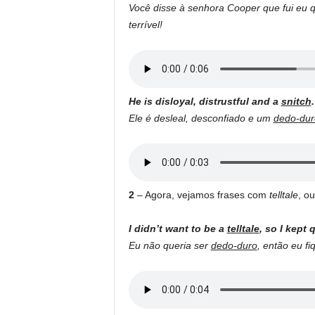
Você disse à senhora Cooper que fui eu 
terrível!
He is disloyal, distrustful and a
snitch
.
Ele é desleal, desconfiado e um
dedo-dur
2
– Agora, vejamos frases com
telltale
, o
I didn’t want to be a
telltale
, so I kept q
Eu não queria ser
dedo-duro
, então eu fi