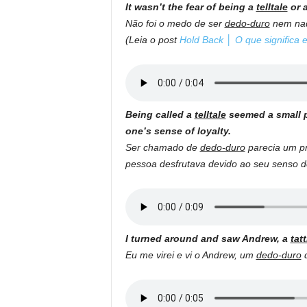
It wasn’t the fear of being a
telltale
or a
Não foi o medo de ser
dedo-duro
nem nad
(Leia o post
Hold Back │ O que significa 
Being called a
telltale
seemed a small pr
one’s sense of loyalty.
Ser chamado de
dedo-duro
parecia um pr
pessoa desfrutava devido ao seu senso d
I turned around and saw Andrew, a
tatt
Eu me virei e vi o Andrew, um
dedo-duro
d