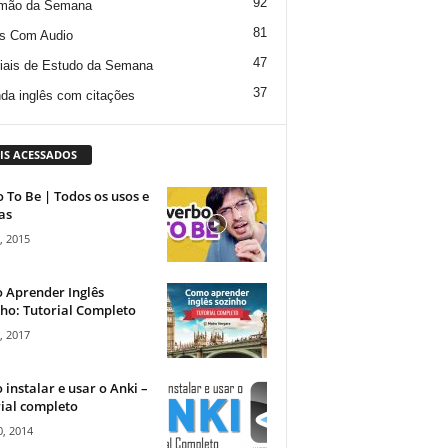
92
mão da Semana
81
s Com Audio
47
iais de Estudo da Semana
37
da inglês com citações
IS ACESSADOS
 To Be | Todos os usos e
as
, 2015
 Aprender Inglês
ho: Tutorial Completo
, 2017
instalar e usar o Anki –
ial completo
, 2014