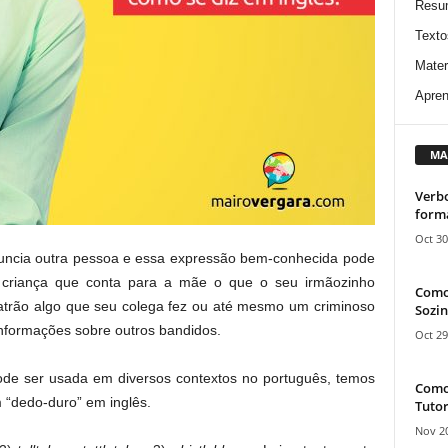
Resu
Texto
Mater
Apren
MA
Verbo
form
Oct 30
uncia outra pessoa e essa expressão bem-conhecida pode
 criança que conta para a mãe o que o seu irmãozinho
Como
patrão algo que seu colega fez ou até mesmo um criminoso
Sozin
 informações sobre outros bandidos.
Oct 29
e ser usada em diversos contextos no português, temos
Como 
um “dedo-duro” em inglês.
Tutor
Nov 20