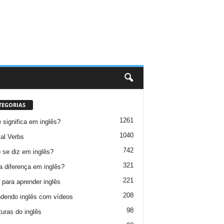
TEGORIAS
1261
 significa em inglês?
1040
al Verbs
742
se diz em inglês?
321
a diferença em inglês?
221
 para aprender inglês
208
dendo inglês com vídeos
98
turas do inglês