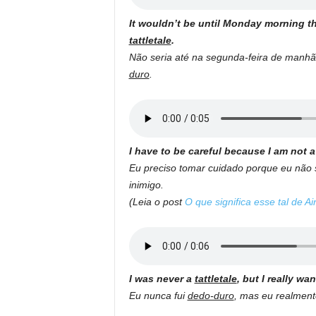
It wouldn’t be until Monday morning t
tattletale
.
Não seria até na segunda-feira de manhã 
duro
.
I have to be careful because I am not 
Eu preciso tomar cuidado porque eu não
inimigo.
(Leia o post
O que significa esse tal de Ai
I was never a
tattletale
, but I really w
Eu nunca fui
dedo-duro
, mas eu realment