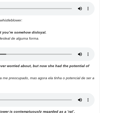
whistleblower:
at you’re somehow disloyal.
desleal de alguma forma.
ver worried about, but now she had the potential of
a me preocupado, mas agora ela tinha o potencial de ser a
lower
is contemptuously regarded as a ‘rat’.