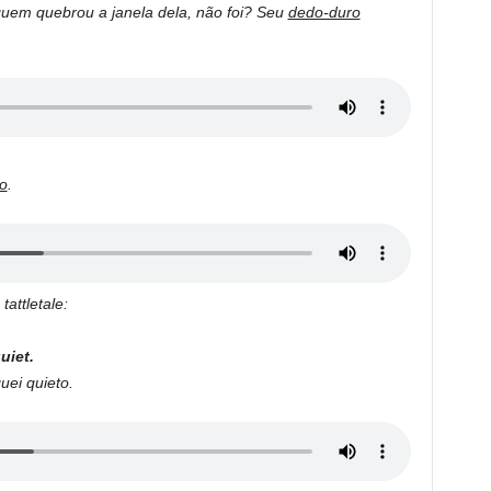
quem quebrou a janela dela, não foi? Seu
dedo-duro
o
.
u
tattletale:
uiet.
quei quieto.