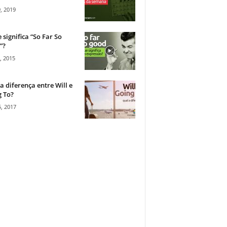
, 2019
 significa “So Far So
”?
, 2015
a diferença entre Will e
 To?
, 2017