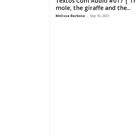
Textos Com Áudio #017 | T
mole, the giraffe and the...
Melissa Barbosa
-
Sep 10, 2021