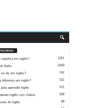
TEGORIAS
1261
 significa em inglês?
1040
al Verbs
742
se diz em inglês?
321
a diferença em inglês?
221
 para aprender inglês
208
dendo inglês com vídeos
98
turas do inglês