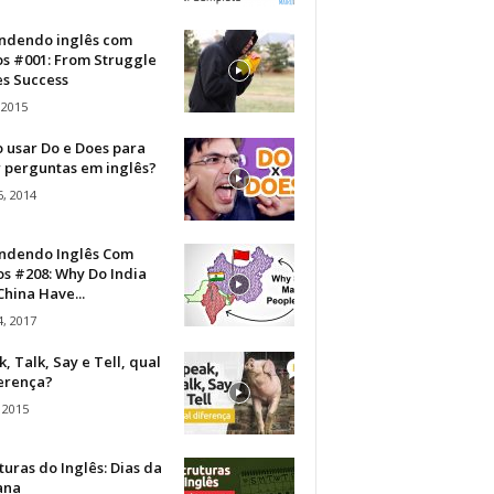
ndendo inglês com
os #001: From Struggle
s Success
 2015
 usar Do e Does para
r perguntas em inglês?
, 2014
ndendo Inglês Com
s #208: Why Do India
hina Have...
, 2017
, Talk, Say e Tell, qual
ferença?
 2015
turas do Inglês: Dias da
ana