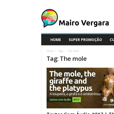
M
a
i
r
o
V
e
HOME
SUPER PROMOÇÃO
C
r
g
Home
Tags
The mole
a
Tag: The mole
r
a