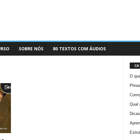
URSO
SOBRE NÓS
80 TEXTOS COM ÁUDIOS
CA
O que
Phras
Como 
Qual 
Dicas
Apren
Estru