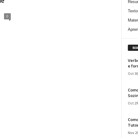
he
Resu
Texto
0
Mater
Apren
MA
Verbo
e fo
Oct 30
Como
Sozin
Oct 29
Como 
Tuto
Nov 20