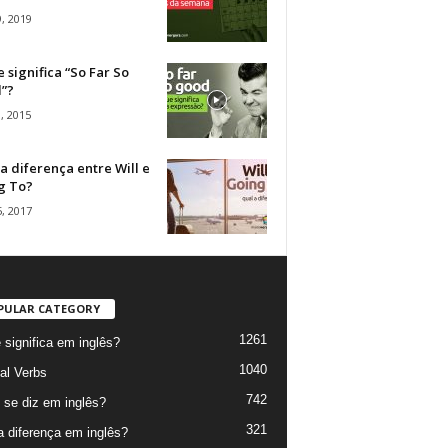
, 2019
 significa “So Far So
”?
, 2015
a diferença entre Will e
g To?
, 2017
PULAR CATEGORY
1261
 significa em inglês?
1040
al Verbs
742
se diz em inglês?
321
a diferença em inglês?