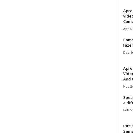
Apre
víde
Come
Apr 6,
Como
faze
Dec 16
Apre
Vídeo
And C
Nov 24
Speak
a di
Feb 5,
Estru
Sem