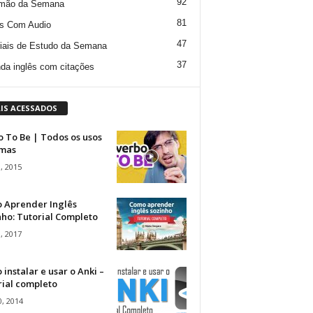
92
mão da Semana
81
s Com Audio
47
iais de Estudo da Semana
37
da inglês com citações
IS ACESSADOS
 To Be | Todos os usos
rmas
, 2015
 Aprender Inglês
ho: Tutorial Completo
, 2017
instalar e usar o Anki –
rial completo
, 2014