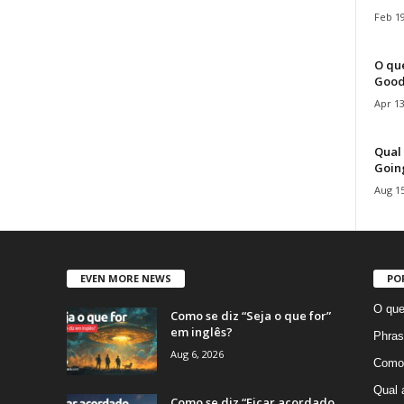
Feb 19
O que
Good
Apr 13
Qual 
Goin
Aug 15
EVEN MORE NEWS
PO
O que
Como se diz “Seja o que for”
em inglês?
Phras
Aug 6, 2026
Como 
Qual 
Como se diz “Ficar acordado