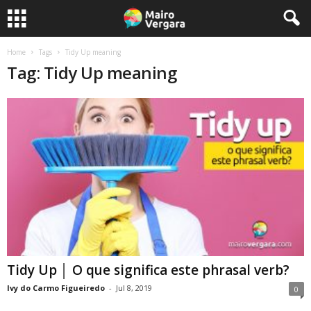
Home
Tags
Tidy Up meaning
Tag: Tidy Up meaning
Tidy Up │ O que significa este phrasal verb?
Ivy do Carmo Figueiredo
-
Jul 8, 2019
0