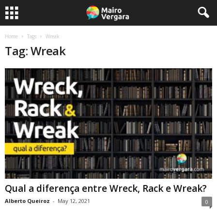
Home
Tags
Wreak
Tag: Wreak
Qual a diferença entre Wreck, Rack e Wreak?
Alberto Queiroz
-
May 12, 2021
0