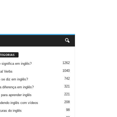
TEGORIAS
1262
 significa em inglês?
1040
al Verbs
742
se diz em inglês?
321
a diferença em inglês?
221
 para aprender inglês
208
dendo inglês com vídeos
98
turas do inglês