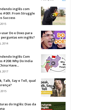
ndendo inglês com
os #001: From Struggle
s Success
 2015
 usar Do e Does para
r perguntas em inglês?
, 2014
ndendo Inglês Com
s #208: Why Do India
hina Have...
, 2017
, Talk, Say e Tell, qual
ferença?
 2015
turas do Inglês: Dias da
ana