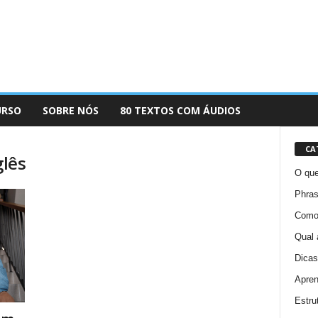
URSO
SOBRE NÓS
80 TEXTOS COM ÁUDIOS
CA
glês
O que
Phras
Como 
Qual 
Dicas
Apren
Estru