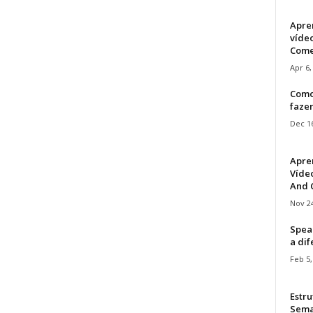
Apre
víde
Come
Apr 6,
Como
faze
Dec 16
Apre
Vídeo
And C
Nov 24
Speak
a di
Feb 5,
Estru
Sem