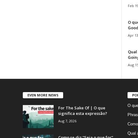
Feb 19
O que
Good
Apr 13
Qual 
Goin
Aug 15
EVEN MORE NEWS
PO
O que
For The Sake Of | O que
significa esta expressão?
Phras
Aug 7, 2026
Como 
Qual 
Como se diz “Seja o que for”