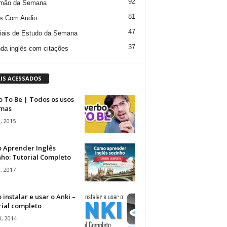
92
mão da Semana
81
s Com Audio
47
iais de Estudo da Semana
37
da inglês com citações
IS ACESSADOS
 To Be | Todos os usos
rmas
, 2015
 Aprender Inglês
ho: Tutorial Completo
, 2017
instalar e usar o Anki –
rial completo
, 2014