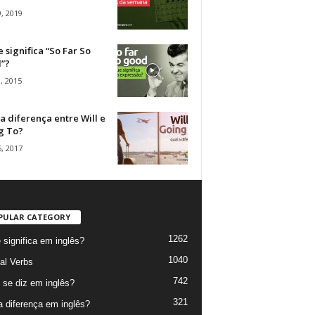
, 2019
 significa “So Far So
”?
, 2015
a diferença entre Will e
g To?
, 2017
PULAR CATEGORY
1262
 significa em inglês?
1040
al Verbs
742
se diz em inglês?
321
a diferença em inglês?