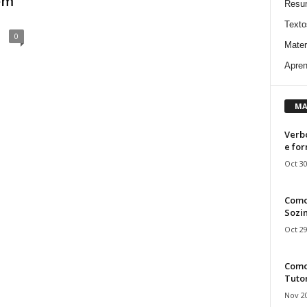
em
Resu
Texto
0
Mater
Apren
MA
Verbo
e fo
Oct 30
Como
Sozin
Oct 29
Como 
Tuto
Nov 20