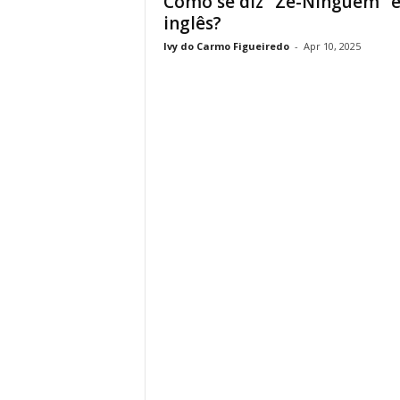
Como se diz “Zé-Ninguém” 
inglês?
Ivy do Carmo Figueiredo
-
Apr 10, 2025