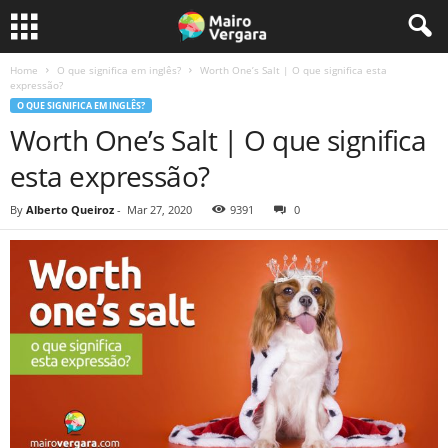
Home
O que significa em inglês?
Worth One’s Salt | O que significa esta
expressão?
O QUE SIGNIFICA EM INGLÊS?
Worth One’s Salt | O que significa
esta expressão?
By
Alberto Queiroz
-
Mar 27, 2020
9391
0