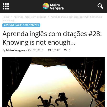
Home
Aprenda inglês com citações
Aprenda inglês com citações #28: Knowing is
not enough…
APRENDA INGLÊS COM CITAÇÕES
Aprenda inglês com citações #28:
Knowing is not enough…
By
Mairo Vergara
-
Oct 26, 2015
15117
1