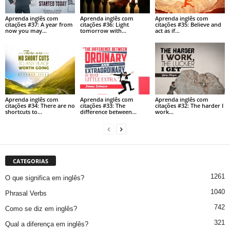
Aprenda inglês com
Aprenda inglês com
Aprenda inglês com
citações #37: A year from
citações #36: Light
citações #35: Believe and
now you may…
tomorrow with…
act as if…
Aprenda inglês com
Aprenda inglês com
Aprenda inglês com
citações #34: There are no
citações #33: The
citações #32: The harder I
shortcuts to…
difference between…
work…
CATEGORIAS
1261
O que significa em inglês?
1040
Phrasal Verbs
742
Como se diz em inglês?
321
Qual a diferença em inglês?