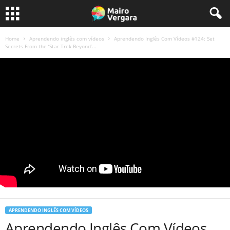
Home
Aprendendo inglês com vídeos
Aprendendo Inglês Com Vídeos #124: Set
Secrets From the ‘Star Trek Beyond’...
APRENDENDO INGLÊS COM VÍDEOS
Aprendendo Inglês Com Vídeos