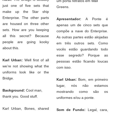
um porta retratos em Wall
just one of five sets that
Greens.
make up the Star ship
Enterprise. The other parts
Apresentador:
A Ponte é
are housed on three other
apenas um de cinco sets que
sets. How are you keeping
compõe a nave do Enterprise.
all this secret? Because
As outras partes estão alojadas
people are going kooky
em três outros sets. Como
about this.
vocês estão guardando todo
esse segredo? Porque as
Karl Urban:
Well first of all
pessoas estão ficando loucas
we’re not showing what the
com isso.
uniforms look like or the
Bridge.
Karl Urban:
Bom, em primeiro
lugar, nós não estamos
Background:
Cool man,
mostrando como são os
thank you. Good stuff.
uniformes e/ou a ponte.
Karl Urban, Bones, shared
Som de Fundo:
Legal, cara,