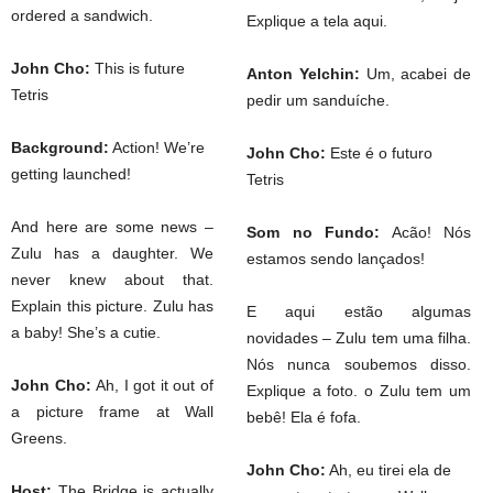
ordered a sandwich.
Explique a tela aqui.
John Cho:
This is future
Anton Yelchin:
Um, acabei de
Tetris
pedir um sanduíche.
Background:
Action! We’re
John Cho:
Este é o futuro
getting launched!
Tetris
And here are some news –
Som no Fundo:
Acão! Nós
Zulu has a daughter. We
estamos sendo lançados!
never knew about that.
Explain this picture. Zulu has
E aqui estão algumas
a baby! She’s a cutie.
novidades – Zulu tem uma filha.
Nós nunca soubemos disso.
John Cho:
Ah, I got it out of
Explique a foto. o Zulu tem um
a picture frame at Wall
bebê! Ela é fofa.
Greens.
John Cho:
Ah, eu tirei ela de
Host:
The Bridge is actually