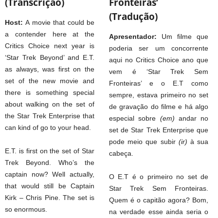
(Transcrição)
Fronteiras’
(Tradução)
Host:
A movie that could be
a contender here at the
Apresentador:
Um filme que
Critics Choice next year is
poderia ser um concorrente
‘Star Trek Beyond’ and E.T.
aqui no Critics Choice ano que
as always, was first on the
vem é ‘Star Trek Sem
set of the new movie and
Fronteiras’ e o E.T como
there is something special
sempre, estava primeiro no set
about walking on the set of
de gravação do filme e há algo
the Star Trek Enterprise that
especial sobre
(em)
andar no
can kind of go to your head.
set de Star Trek Enterprise que
pode meio que subir
(ir)
à sua
E.T. is first on the set of Star
cabeça.
Trek Beyond. Who’s the
captain now? Well actually,
O E.T é o primeiro no set de
that would still be Captain
Star Trek Sem Fronteiras.
Kirk – Chris Pine. The set is
Quem é o capitão agora? Bom,
so enormous.
na verdade esse ainda seria o