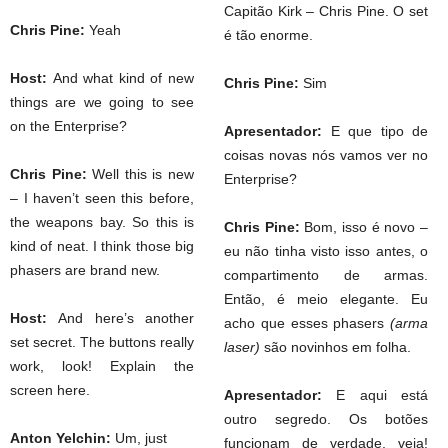
Capitão Kirk – Chris Pine. O set
Chris Pine:
Yeah
é tão enorme.
Host:
And what kind of new
Chris Pine:
Sim
things are we going to see
on the Enterprise?
Apresentador:
E que tipo de
coisas novas nós vamos ver no
Chris Pine:
Well this is new
Enterprise?
– I haven’t seen this before,
the weapons bay. So this is
Chris Pine:
Bom, isso é novo –
kind of neat. I think those big
eu não tinha visto isso antes, o
phasers are brand new.
compartimento de armas.
Então, é meio elegante. Eu
Host:
And here’s another
acho que esses phasers
(arma
set secret. The buttons really
laser)
são novinhos em folha.
work, look! Explain the
screen here.
Apresentador:
E aqui está
outro segredo. Os botões
Anton Yelchin:
Um, just
funcionam de verdade, veja!