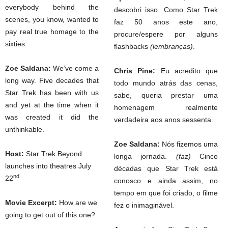
everybody behind the
descobri isso. Como Star Trek
scenes, you know, wanted to
faz 50 anos este ano,
pay real true homage to the
procure/espere por alguns
sixties.
flashbacks
(lembranças)
.
Zoe Saldana:
We’ve come a
Chris Pine:
Eu acredito que
long way. Five decades that
todo mundo atrás das cenas,
Star Trek has been with us
sabe, queria prestar uma
and yet at the time when it
homenagem realmente
was created it did the
verdadeira aos anos sessenta.
unthinkable.
Zoe Saldana:
Nós fizemos uma
Host:
Star Trek Beyond
longa jornada.
(faz)
Cinco
launches into theatres July
décadas que Star Trek está
nd
22
conosco e ainda assim, no
tempo em que foi criado, o filme
Movie Excerpt:
How are we
fez o inimaginável.
going to get out of this one?