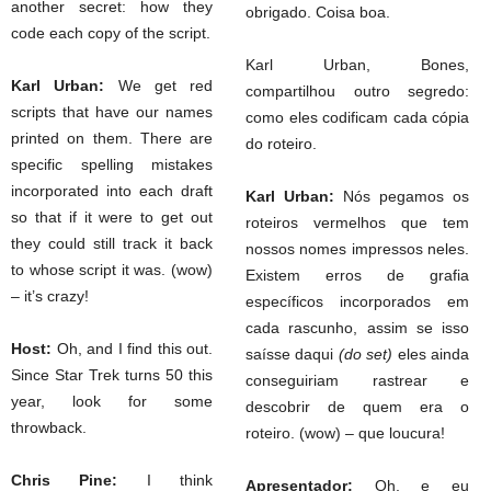
another secret: how they
obrigado. Coisa boa.
code each copy of the script.
Karl Urban, Bones,
Karl Urban:
We get red
compartilhou outro segredo:
scripts that have our names
como eles codificam cada cópia
printed on them. There are
do roteiro.
specific spelling mistakes
incorporated into each draft
Karl Urban:
Nós pegamos os
so that if it were to get out
roteiros vermelhos que tem
they could still track it back
nossos nomes impressos neles.
to whose script it was. (wow)
Existem erros de grafia
– it’s crazy!
específicos incorporados em
cada rascunho, assim se isso
Host:
Oh, and I find this out.
saísse daqui
(do set)
eles ainda
Since Star Trek turns 50 this
conseguiriam rastrear e
year, look for some
descobrir de quem era o
throwback.
roteiro. (wow) – que loucura!
Chris Pine:
I think
Apresentador:
Oh, e eu