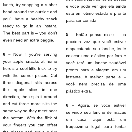
lunch, try snapping a rubber
e você pode ver que ela ainda
band around the outside and
está em ótimo estado e pronta
you’ll have a healthy snack
para ser comida.
ready to go in an instant.
The best part is – you don’t
5 –
Então pense nisso – na
even need an extra baggie.
próxima vez que você estiver
empacotando seu lanche, tente
6 –
Now if you’re serving
colocar uma elástico por fora e
your apple snacks at home
você terá um lanche saudável
here’s a cool little trick to try
pronto para a viagem em um
with the corner pieces: Cut
instante. A melhor parte é –
three diagonal slits across
você nem precisa de uma
the apple slice in one
plástico extra.
direction, then spin it around
and cut three more slits the
6 –
Agora, se você estiver
same way so they meet near
servindo seu lanche de maçãs
the bottom. With the flick of
em casa, aqui está um
your fingers you can offset
truquezinho legal para tentar