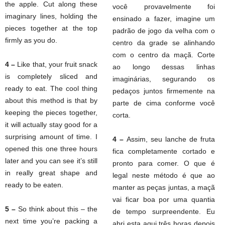
the apple. Cut along these
você provavelmente foi
imaginary lines, holding the
ensinado a fazer, imagine um
pieces together at the top
padrão de jogo da velha com o
firmly as you do.
centro da grade se alinhando
com o centro da maçã. Corte
4 –
Like that, your fruit snack
ao longo dessas linhas
is completely sliced and
imaginárias, segurando os
ready to eat. The cool thing
pedaços juntos firmemente na
about this method is that by
parte de cima conforme você
keeping the pieces together,
corta.
it will actually stay good for a
surprising amount of time. I
4 –
Assim, seu lanche de fruta
opened this one three hours
fica completamente cortado e
later and you can see it’s still
pronto para comer. O que é
in really great shape and
legal neste método é que ao
ready to be eaten.
manter as peças juntas, a maçã
vai ficar boa por uma quantia
5 –
So think about this – the
de tempo surpreendente. Eu
next time you’re packing a
abri esta aqui três horas depois