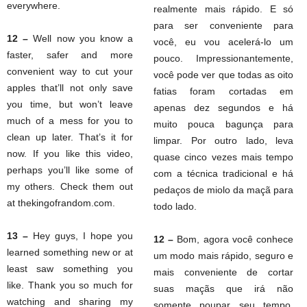
everywhere.
realmente mais rápido. E só
para ser conveniente para
12 –
Well now you know a
você, eu vou acelerá-lo um
faster, safer and more
pouco. Impressionantemente,
convenient way to cut your
você pode ver que todas as oito
apples that’ll not only save
fatias foram cortadas em
you time, but won’t leave
apenas dez segundos e há
much of a mess for you to
muito pouca bagunça para
clean up later. That’s it for
limpar. Por outro lado, leva
now. If you like this video,
quase cinco vezes mais tempo
perhaps you’ll like some of
com a técnica tradicional e há
my others. Check them out
pedaços de miolo da maçã para
at thekingofrandom.com.
todo lado.
13 –
Hey guys, I hope you
12 –
Bom, agora você conhece
learned something new or at
um modo mais rápido, seguro e
least saw something you
mais conveniente de cortar
like. Thank you so much for
suas maçãs que irá não
watching and sharing my
somente poupar seu tempo,