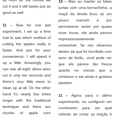
as fresh as the minute we
10 –
Mas ao manter as fatias
cut it and it still tastes just as
juntas com uma borrachinha, a
good as well.
maçã da direita ficou só um
pouco marrom e por
11 –
Now for one last
permanecer assim por quase
experiment, I set up a time
nove horas, ela ainda parece
trial to see which method of
impressionantemente
cutting the apples really is
comestível. Se nós olharmos
faster. And just for your
dentro da que foi borrifada com
convenience, I will speed it
suco de limão, você pode ver
up a little. Amazingly, you
que ela parece tão fresca
can see all eight slices were
quanto no minuto que a
cut in only ten seconds and
cortamos e ela ainda é gostosa
there’s very little mess to
também.
clean up at all. On the other
hand it’s nearly five times
11 –
Agora, para o último
longer with the traditional
experimento, eu configurei um
technique and there are
cronômetro para ver qual
chunks of apple core
método de cortar as maçãs é