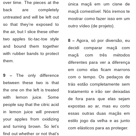
over time. The pieces at the
única maçã em um cisne de
back are completely
maçã comestível. Nós iremos te
untreated and will be left out
mostrar como fazer isso em um
so that they’re exposed to
outro vídeo (de projeto).
the air, but I slice these other
two apples tic-tac-toe style
8 –
Agora, só por diversão, eu
and bound them together
decidi comparar maçã com
with rubber bands to protect
maçã com três métodos
them.
diferentes para ver a diferença
em como elas ficam marrons
9 –
The only difference
com o tempo. Os pedaços de
between these two is that
trás estão completamente sem
the one on the left is treated
tratamento e irão ser deixadas
with lemon juice. Some
de fora para que elas sejam
people say that the citric acid
expostas ao ar, mas eu corto
in lemon juice will prevent
essas outras duas maçãs em
your apples from oxidizing
estilo jogo da velha e as junto
and turning brown. So let’s
com elásticos para as proteger.
find out whether or not that’s