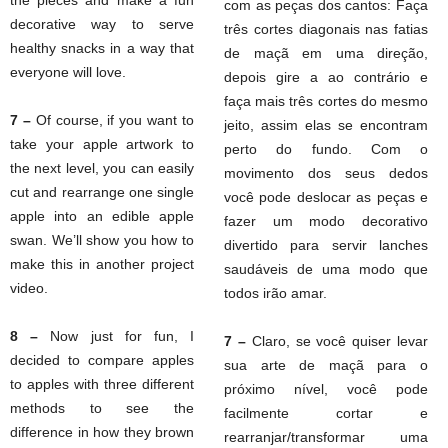
the pieces and make a fun
com as peças dos cantos: Faça
decorative way to serve
três cortes diagonais nas fatias
healthy snacks in a way that
de maçã em uma direção,
everyone will love.
depois gire a ao contrário e
faça mais três cortes do mesmo
7 –
Of course, if you want to
jeito, assim elas se encontram
take your apple artwork to
perto do fundo. Com o
the next level, you can easily
movimento dos seus dedos
cut and rearrange one single
você pode deslocar as peças e
apple into an edible apple
fazer um modo decorativo
swan. We’ll show you how to
divertido para servir lanches
make this in another project
saudáveis de uma modo que
video.
todos irão amar.
8 –
Now just for fun, I
7 –
Claro, se você quiser levar
decided to compare apples
sua arte de maçã para o
to apples with three different
próximo nível, você pode
methods to see the
facilmente cortar e
difference in how they brown
rearranjar/transformar uma