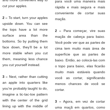
and more convenient way to
para você uma maneira mais
cut your apples.
rápida e mais segura e mais
conveniente de cortar suas
2 –
To start, turn your apples
maçãs.
upside down. You can see
the tops have a lot more
2 –
Para começar, vire suas
surface area than the
maçãs de cabeça para baixo.
bottoms. So by putting them
Você pode ver que as partes de
face down, they’ll be a lot
cima tem muito mais área de
more stable when you cut
superfície que as partes de
them, meaning less chance
baixo. Então, ao colocá-las com
you cut yourself instead.
o topo para baixo, elas ficarão
muito mais estáveis quando
3 –
Next, rather than cutting
você as cortar, significando
an apple into quarters like
menos chances de você se
you’re probably taught to do,
cortar.
imagine a tic-tac-toe pattern
with the center of the grid
3 –
Agora, em vez de cortar
lining up with the middle of
uma maçã em quartos, como