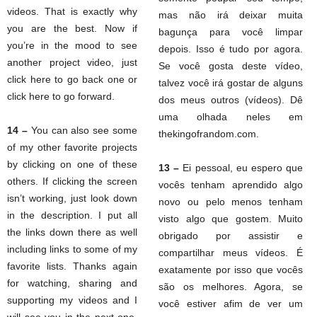
videos. That is exactly why
mas não irá deixar muita
you are the best. Now if
bagunça para você limpar
you’re in the mood to see
depois. Isso é tudo por agora.
another project video, just
Se você gosta deste vídeo,
click here to go back one or
talvez você irá gostar de alguns
click here to go forward.
dos meus outros (vídeos). Dê
uma olhada neles em
14 –
You can also see some
thekingofrandom.com.
of my other favorite projects
by clicking on one of these
13 –
Ei pessoal, eu espero que
others. If clicking the screen
vocês tenham aprendido algo
isn’t working, just look down
novo ou pelo menos tenham
in the description. I put all
visto algo que gostem. Muito
the links down there as well
obrigado por assistir e
including links to some of my
compartilhar meus vídeos. É
favorite lists. Thanks again
exatamente por isso que vocês
for watching, sharing and
são os melhores. Agora, se
supporting my videos and I
você estiver afim de ver um