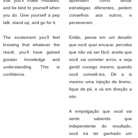
that you’ll make mistakes,
aprendem como tentar
and be kind to yourself when
estratégias diferentes, pedem
you do. Give yourself a pep
conselhos aos outros, e
talk, stand up, and go for it.
perseveram.
The excitement you’ll feel
Então, pense em um desafio
knowing that whatever the
que você quer encarar, perceba
result, you’ll have gained
que não vai ser fácil, aceite que
greater knowledge and
você vai cometer erros, e seja
understanding. This is
gentil consigo mesmo quando
confidence.
você cometê-los. Dê a si
mesmo uma injeção de ânimo,
fique de pé, e vá em direção a
isto.
A empolgação que você vai
sentir sabendo que
independente do resultado,
você irá ter ganhado um