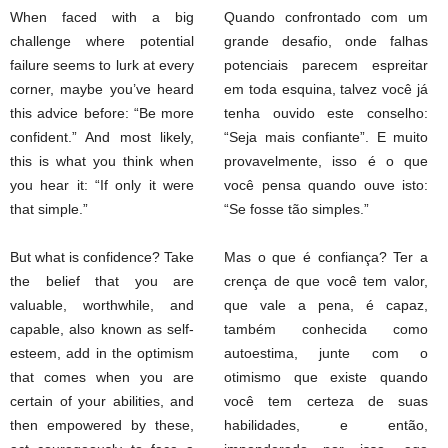
When faced with a big
Quando confrontado com um
challenge where potential
grande desafio, onde falhas
failure seems to lurk at every
potenciais parecem espreitar
corner, maybe you’ve heard
em toda esquina, talvez você já
this advice before: “Be more
tenha ouvido este conselho:
confident.” And most likely,
“Seja mais confiante”. E muito
this is what you think when
provavelmente, isso é o que
you hear it: “If only it were
você pensa quando ouve isto:
that simple.”
“Se fosse tão simples.”
But what is confidence? Take
Mas o que é confiança? Ter a
the belief that you are
crença de que você tem valor,
valuable, worthwhile, and
que vale a pena, é capaz,
capable, also known as self-
também conhecida como
esteem, add in the optimism
autoestima, junte com o
that comes when you are
otimismo que existe quando
certain of your abilities, and
você tem certeza de suas
then empowered by these,
habilidades, e então,