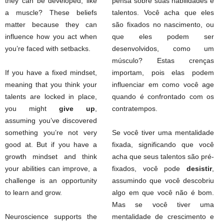
they can be developed, like
pensa sobre suas habilidades e
a muscle? These beliefs
talentos. Você acha que eles
matter because they can
são fixados no nascimento, ou
influence how you act when
que eles podem ser
you’re faced with setbacks.
desenvolvidos, como um
músculo? Estas crenças
If you have a fixed mindset,
importam, pois elas podem
meaning that you think your
influenciar em como você age
talents are locked in place,
quando é confrontado com os
you might
give up
,
contratempos.
assuming you’ve discovered
something you’re not very
Se você tiver uma mentalidade
good at. But if you have a
fixada, significando que você
growth mindset and think
acha que seus talentos são pré-
your abilities can improve, a
fixados, você pode
desistir
,
challenge is an opportunity
assumindo que você descobriu
to learn and grow.
algo em que você não é bom.
Mas se você tiver uma
Neuroscience supports the
mentalidade de crescimento e