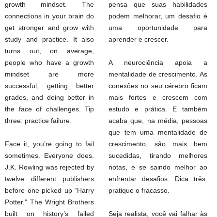
growth mindset. The
pensa que suas habilidades
connections in your brain do
podem melhorar, um desafio é
get stronger and grow with
uma oportunidade para
study and practice. It also
aprender e crescer.
turns out, on average,
people who have a growth
A neurociência apoia a
mindset are more
mentalidade de crescimento. As
successful, getting better
conexões no seu cérebro ficam
grades, and doing better in
mais fortes e crescem com
the face of challenges. Tip
estudo e prática. E também
three: practice failure.
acaba que, na média, pessoas
que tem uma mentalidade de
Face it, you’re going to fail
crescimento, são mais bem
sometimes. Everyone does.
sucedidas, tirando melhores
J.K. Rowling was rejected by
notas, e se saindo melhor ao
twelve different publishers
enfrentar desafios. Dica três:
before one picked up “Harry
pratique o fracasso.
Potter.” The Wright Brothers
built on history’s failed
Seja realista, você vai falhar às