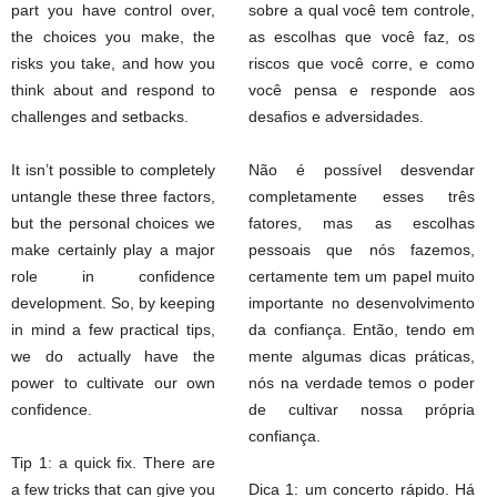
part you have control over,
sobre a qual você tem controle,
the choices you make, the
as escolhas que você faz, os
risks you take, and how you
riscos que você corre, e como
think about and respond to
você pensa e responde aos
challenges and setbacks.
desafios e adversidades.
It isn’t possible to completely
Não é possível desvendar
untangle these three factors,
completamente esses três
but the personal choices we
fatores, mas as escolhas
make certainly play a major
pessoais que nós fazemos,
role in confidence
certamente tem um papel muito
development. So, by keeping
importante no desenvolvimento
in mind a few practical tips,
da confiança. Então, tendo em
we do actually have the
mente algumas dicas práticas,
power to cultivate our own
nós na verdade temos o poder
confidence.
de cultivar nossa própria
confiança.
Tip 1: a quick fix. There are
a few tricks that can give you
Dica 1: um concerto rápido. Há