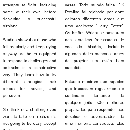
attempts at flight, including
vezes. Todo mundo falha. J.K
some of their own, before
Rowling foi rejeitado por doze
designing a successful
editoras diferentes antes que
airplane.
uma aceitasse “Harry Potter”.
Os irmãos Wright se basearam
Studies show that those who
nas tentativas fracassadas de
fail regularly and keep trying
voo da história, incluindo
anyway are better equipped
algumas deles mesmos, antes
to respond to challenges and
de projetar um avião bem
setbacks in a constructive
sucedido.
way. They learn how to try
different strategies, ask
Estudos mostram que aqueles
others for advice, and
que fracassam regularmente e
persevere.
continuam tentando de
qualquer jeito, são melhores
So, think of a challenge you
preparados para responder aos
want to take on, realize it’s
desafios e adversidades de
not going to be easy, accept
uma maneira construtiva. Eles