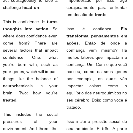
act courageously to face a
imponderado por isso, age
challenge
head-on
.
corajosamente para enfrentar
um desafio
de frente
.
This is confidence.
It turns
thoughts into action
. So
Isso é confiança.
Ela
where does confidence even
transforma pensamentos em
come from? There are
ações
. Então de onde a
several factors that impact
confiança vem mesmo? Há
confidence. One: what
muitos fatores que impactam a
you’re born with, such as
confiança. Um: Com o que você
your genes, which will impact
nasceu, como os seus genes
things like the balance of
por exemplo, os quais vão
neurochemicals in your
impactar coisas como o
brain. Two: how you’re
equilíbrio dos neuroquímicos no
treated.
seu cérebro. Dois: como você é
tratado.
This includes the social
pressures of your
Isso inclui a pressão social do
environment. And three: the
seu ambiente. E três: A parte