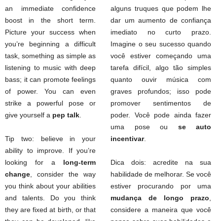
an immediate confidence
alguns truques que podem lhe
boost in the short term.
dar um aumento de confiança
Picture your success when
imediato no curto prazo.
you’re beginning a difficult
Imagine o seu sucesso quando
task, something as simple as
você estiver começando uma
listening to music with deep
tarefa difícil, algo tão simples
bass; it can promote feelings
quanto ouvir música com
of power. You can even
graves profundos; isso pode
strike a powerful pose or
promover sentimentos de
give yourself a
pep talk
.
poder. Você pode ainda fazer
uma pose ou
se auto
Tip two: believe in your
incentivar
.
ability to improve. If you’re
looking for a
long-term
Dica dois: acredite na sua
change
, consider the way
habilidade de melhorar. Se você
you think about your abilities
estiver procurando por uma
and talents. Do you think
mudança de longo prazo
,
they are fixed at birth, or that
considere a maneira que você