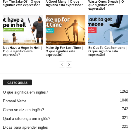
For The Sake Of | O que
A Good Many | O que
Waste One’s Breath | O
significa esta expressão?
significa esta expressão?
que significa esta
expressão?
Not Have a Hope In Hell |
Make Up For Lost Time |
Be Out To Get Someone |
O que significa esta
O que significa esta
O que significa esta
expressão?
expressão?
expressão?
CATEGORIAS
1262
O que significa em inglês?
1040
Phrasal Verbs
742
Como se diz em inglês?
321
Qual a diferença em inglês?
221
Dicas para aprender inglês