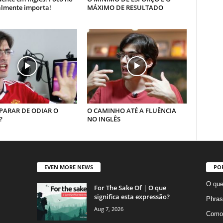
almente importa!
MÁXIMO DE RESULTADO
PARAR DE ODIAR O
O CAMINHO ATÉ A FLUÊNCIA
?
NO INGLÊS
EVEN MORE NEWS
PO
O que
For The Sake Of | O que
significa esta expressão?
Phras
Aug 7, 2026
Como 