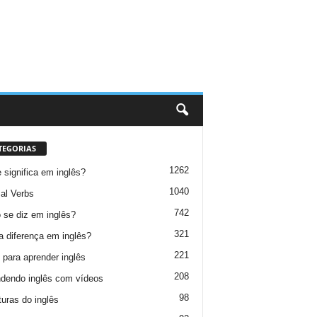
TEGORIAS
1262
 significa em inglês?
1040
al Verbs
742
se diz em inglês?
321
a diferença em inglês?
221
 para aprender inglês
208
dendo inglês com vídeos
98
turas do inglês