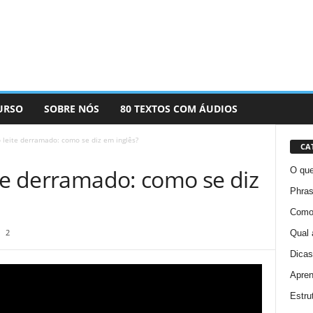
URSO
SOBRE NÓS
80 TEXTOS COM ÁUDIOS
 leite derramado: como se diz em inglês?
CA
ite derramado: como se diz
O que
Phras
Como 
2
Qual 
Dicas
Apren
Estru