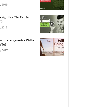
, 2019
 significa “So Far So
”?
, 2015
a diferença entre Will e
 To?
, 2017