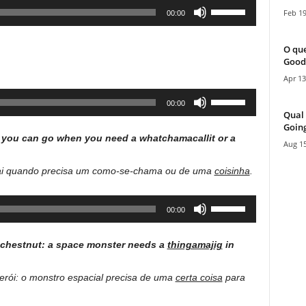
Use
Feb 19
00:00
or
Up/Down
decrease
Arrow
volume.
O que
keys
Good
to
Apr 13
increase
Use
00:00
or
Up/Down
Qual 
decrease
Going
Arrow
volume.
re you can go when you need a whatchamacallit or a
Aug 15
keys
to
ê vai quando precisa um como-se-chama ou de uma
coisinha
.
increase
or
Use
00:00
decrease
Up/Down
volume.
Arrow
o chestnut: a space monster needs a
thingamajig
in
keys
to
herói: o monstro espacial precisa de uma
certa coisa
para
increase
or