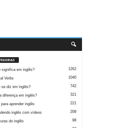
TEGORIAS
1262
 significa em inglês?
1040
al Verbs
742
se diz em inglês?
321
a diferença em inglês?
221
 para aprender inglês
208
dendo inglês com vídeos
98
turas do inglês