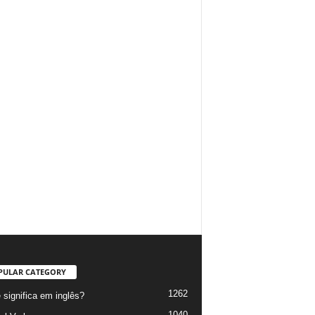
PULAR CATEGORY
1262
 significa em inglês?
1040