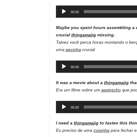
Audio
00:00
Player
Maybe you spent hours assembling a cri
crucial
thingamajig
missing.
Talvez você perca horas montando o berç
uma
pecinha
crucial.
Audio
00:00
Player
It was a movie about a
thingamajig
tha
Era um filme sobre um
apetrecho
que podi
Audio
00:00
Player
I need a
thingamajig
to fasten this th
Eu preciso de uma
coisinha
para fechar e