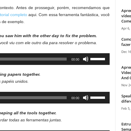
ontexto. Antes de prosseguir, porém, recomendamos que
Apre
utorial completo
aqui. Com essa ferramenta fantástica, você
vídeo
Come
s de exemplo.
Apr 6,
u saw him with the other day to fix the problem.
Como
ocê viu com ele outro dia para resolver o problema.
fazer
Dec 16
Use
00:00
Up/Down
Apre
Arrow
Vídeo
ing papers together.
And C
keys
 papéis unidos.
to
Nov 24
increase
Use
Speak
00:00
or
difer
Up/Down
decrease
Feb 5,
Arrow
volume.
eeping all the tools together.
keys
dar todas as ferramentas juntas.
to
Estru
Sema
increase