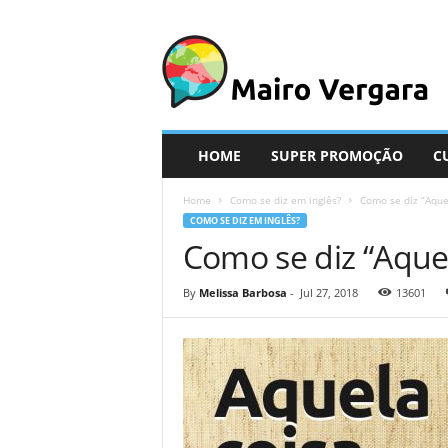
M
a
i
r
o
V
e
HOME
SUPER PROMOÇÃO
C
r
g
Home
Como se diz em inglês?
Como se diz “Aque
a
COMO SE DIZ EM INGLÊS?
r
Como se diz “Aquel
a
By
Melissa Barbosa
-
Jul 27, 2018
13601