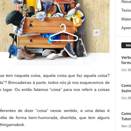
Resu
Texto
Mater
Apren
MA
Verbo
form
Oct 30
ue tem naquela coisa, aquela coisa que faz aquela coisa?
ada”? Brincadeiras à parte, todos nós já nos esquecemos de
Como
lugar. Ou então falamos “coisa” para nos referir a coisas
Sozin
Oct 29
ferentes de dizer “coisa” nesse sentido, e uma delas é
Como 
dita de forma bem-humorada, divertida, que tem alguns
Tutor
thingamabob
.
Nov 20