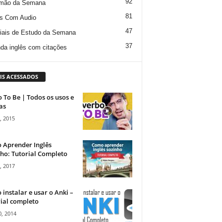
92
mão da Semana
81
s Com Audio
47
iais de Estudo da Semana
37
da inglês com citações
IS ACESSADOS
 To Be | Todos os usos e
as
, 2015
 Aprender Inglês
ho: Tutorial Completo
, 2017
instalar e usar o Anki –
ial completo
, 2014