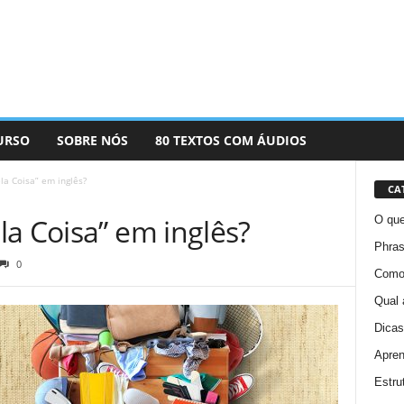
URSO
SOBRE NÓS
80 TEXTOS COM ÁUDIOS
la Coisa” em inglês?
CA
a Coisa” em inglês?
O que
Phras
0
Como 
Qual 
Dicas
Apren
Estru