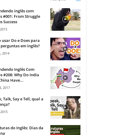
ndendo inglês com
s #001: From Struggle
s Success
 2015
 usar Do e Does para
 perguntas em inglês?
, 2014
ndendo Inglês Com
s #208: Why Do India
hina Have...
, 2017
, Talk, Say e Tell, qual a
ença?
 2015
turas do Inglês: Dias da
na