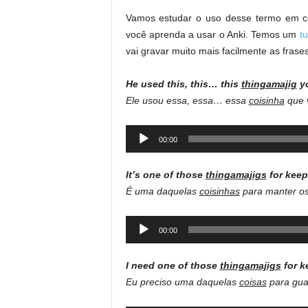
Vamos estudar o uso desse termo em c
você aprenda a usar o Anki. Temos um
t
vai gravar muito mais facilmente as frase
He used this, this… this
thingamajig
yo
Ele usou essa, essa… essa
coisinha
que v
Audio
00:00
Player
It’s one of those
thingamajigs
for keep
É uma daquelas
coisinhas
para manter os
Audio
00:00
Player
I need one of those
thingamajigs
for k
Eu preciso uma daquelas
coisas
para guar