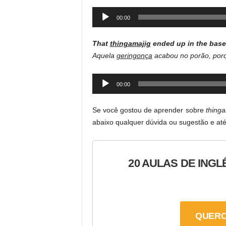
Audio
00:00
Player
That
thingamajig
ended up in the basem
Aquela
geringonça
acabou no porão, porq
Audio
00:00
Player
Se você gostou de aprender sobre
thinga
abaixo qualquer dúvida ou sugestão e até
20 AULAS DE INGL
QUERO