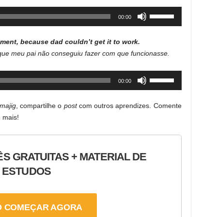
increase
Use
00:00
or
Up/Down
decrease
Arrow
volume.
ent, because dad couldn’t get it to work.
keys
ue meu pai não conseguiu fazer com que funcionasse.
to
increase
Use
00:00
or
Up/Down
decrease
Arrow
volume.
majig
, compartilhe o
post
com outros aprendizes. Comente
keys
 mais!
to
increase
or
ÊS GRATUITAS + MATERIAL DE
decrease
ESTUDOS
volume.
 COMEÇAR AGORA