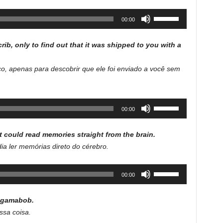
decrease
Use
00:00
volume.
Up/Down
Arrow
b, only to find out that it was shipped to you with a
keys
to
o, apenas para descobrir que ele foi enviado a você sem
increase
or
decrease
Use
00:00
volume.
Up/Down
Arrow
t could read memories straight from the brain.
keys
a ler memórias direto do cérebro.
to
increase
Use
00:00
or
Up/Down
decrease
Arrow
volume.
ingamabob.
keys
ssa coisa.
to