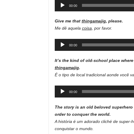
Audio
00:00
Player
Give me that
thingamajig
, please.
Me dê aquela
coisa
, por favor.
Audio
00:00
Player
It’s the kind of old-school place whe
thingamajig
.
É o tipo de local tradicional aonde voc
Audio
00:00
Player
The story is an old beloved superher
order to conquer the world.
A história é um adorado cliché de super-
conquistar o mundo.