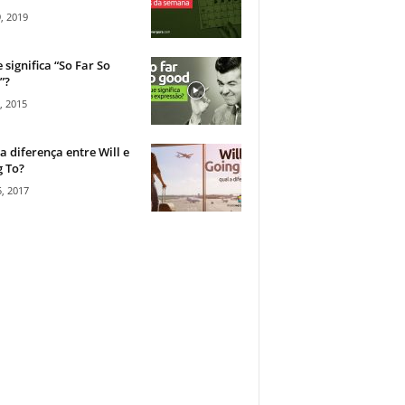
, 2019
 significa “So Far So
”?
, 2015
a diferença entre Will e
 To?
, 2017