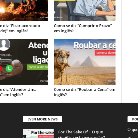
 diz “Ficar acordado
Como se diz “Cumprir o Prazo”
rde)” em inglês?
em inglês?
e diz “Atender Uma
Como se diz “Roubar a Cena” em
” em inglês?
inglês?
EVEN MORE NEWS
PO
O que
For The Sake Of | O que
significa esta expressão?