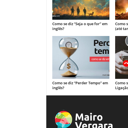
Como se diz “Seja o que for” em
Como se
inglês?
(até ta
Como se diz “Perder Tempo” em
Como s
inglês?
Ligação