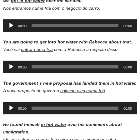
We
got in hot water
over the car deal.
Nós
entramos numa fria
com o negócio do carro.
Audio
00:00
00:00
Player
You are going to
get into hot water
with Rebecca about that.
Você vai
entrar numa fria
com a Rebecca a respeito disso.
Audio
00:00
00:00
Player
The government’s new proposal has
landed them in hot water
.
A nova proposta do governo
colocou eles numa fria
.
Audio
00:00
00:00
Player
He found himself
in hot water
over his comments about
immigration.
Ele encontrou-se
numa fria
pelos seus comentários sobre