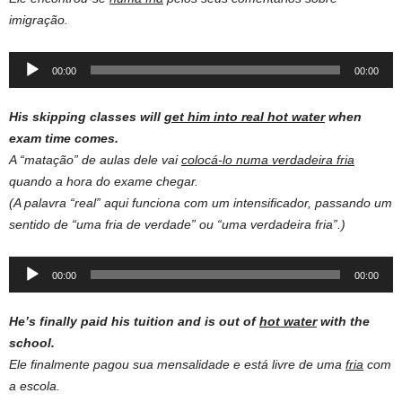
imigração.
Audio
00:00
00:00
Player
His skipping classes will
get him into real hot water
when
exam time comes.
A “matação” de aulas dele vai
colocá-lo numa verdadeira fria
quando a hora do exame chegar.
(A palavra “real” aqui funciona com um intensificador, passando um
sentido de “uma fria de verdade” ou “uma verdadeira fria”.)
Audio
00:00
00:00
Player
He’s finally paid his tuition and is out of
hot water
with the
school.
Ele finalmente pagou sua mensalidade e está livre de uma
fria
com
a escola.