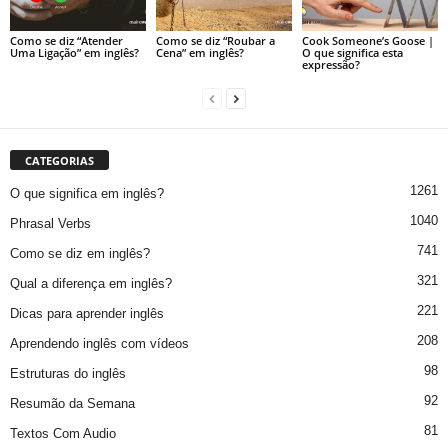
Como se diz “Atender
Como se diz “Roubar a
Cook Someone’s Goose |
Uma Ligação” em inglês?
Cena” em inglês?
O que significa esta
expressão?
CATEGORIAS
1261
O que significa em inglês?
1040
Phrasal Verbs
741
Como se diz em inglês?
321
Qual a diferença em inglês?
221
Dicas para aprender inglês
208
Aprendendo inglês com vídeos
98
Estruturas do inglês
92
Resumão da Semana
81
Textos Com Audio