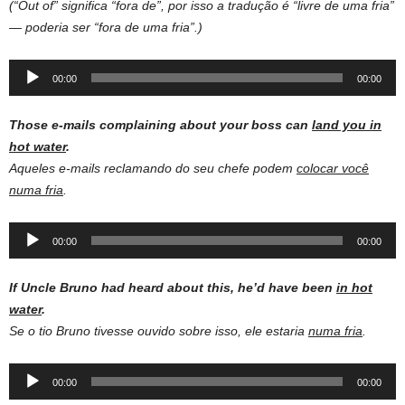
(“Out of” significa “fora de”, por isso a tradução é “livre de uma fria”
— poderia ser “fora de uma fria”.)
Audio
00:00
00:00
Player
Those e-mails complaining about your boss can
land you in
hot water
.
Aqueles e-mails reclamando do seu chefe podem
colocar você
numa fria
.
Audio
00:00
00:00
Player
If Uncle Bruno had heard about this, he’d have been
in hot
water
.
Se o tio Bruno tivesse ouvido sobre isso, ele estaria
numa fria
.
Audio
00:00
00:00
Player