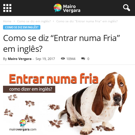
Home
Como se diz em inglês?
Como se diz “Entrar numa Fria” em inglês?
COMO SE DIZ EM INGLÊS?
Como se diz “Entrar numa Fria”
em inglês?
By
Mairo Vergara
-
Sep 19, 2017
10944
0