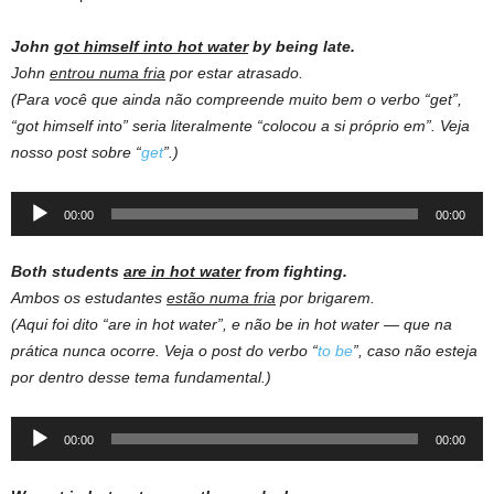
John
got himself into hot water
by being late.
John
entrou numa fria
por estar atrasado.
(Para você que ainda não compreende muito bem o verbo “get”,
“got himself into” seria literalmente “colocou a si próprio em”. Veja
nosso post sobre “
get
”.)
Audio
00:00
00:00
Player
Both students
are in hot water
from fighting.
Ambos os estudantes
estão numa fria
por brigarem.
(Aqui foi dito “are in hot water”, e não be in hot water — que na
prática nunca ocorre. Veja o post do verbo “
to be
”, caso não esteja
por dentro desse tema fundamental.)
Audio
00:00
00:00
Player