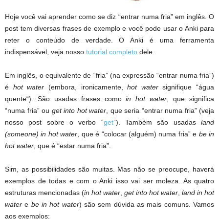
Hoje você vai aprender como se diz “entrar numa fria” em inglês. O
post tem diversas frases de exemplo e você pode usar o Anki para
reter o conteúdo de verdade. O Anki é uma ferramenta
indispensável, veja nosso
tutorial completo
dele.
Em inglês, o equivalente de “fria” (na expressão “entrar numa fria”)
é
hot water
(embora, ironicamente,
hot water
signifique “água
quente“). São usadas frases como
in hot water
, que significa
“numa fria” ou
get into hot water
, que seria “entrar numa fria” (veja
nosso post sobre o verbo “
get
”). Também são usadas
land
(someone) in hot water
, que é “colocar (alguém) numa fria” e
be in
hot water
, que é “estar numa fria”.
Sim, as possibilidades são muitas. Mas não se preocupe, haverá
exemplos de todas e com o Anki isso vai ser moleza. As quatro
estruturas mencionadas (
in hot water
,
get into hot water
,
land in hot
water
e
be in hot water
) são sem dúvida as mais comuns. Vamos
aos exemplos: