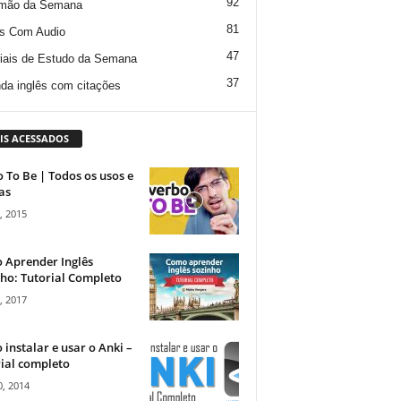
92
mão da Semana
81
s Com Audio
47
iais de Estudo da Semana
37
da inglês com citações
IS ACESSADOS
 To Be | Todos os usos e
as
, 2015
 Aprender Inglês
ho: Tutorial Completo
, 2017
instalar e usar o Anki –
ial completo
, 2014