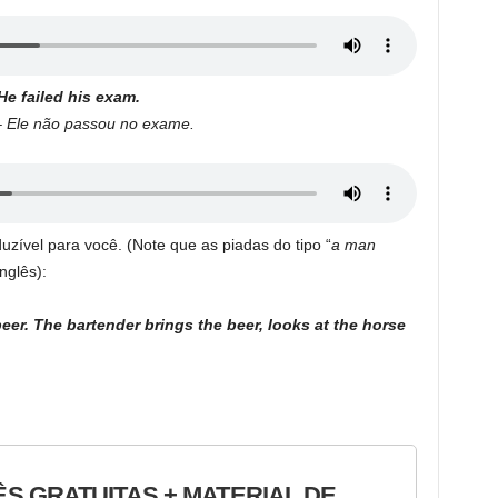
He failed his exam.
– Ele não passou no exame.
uzível para você. (Note que as piadas do tipo “
a man
nglês):
eer. The bartender brings the beer, looks at the horse
ÊS GRATUITAS + MATERIAL DE