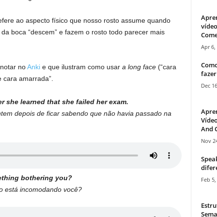
Apre
refere ao aspecto físico que nosso rosto assume quando
vídeo
 da boca “descem” e fazem o rosto todo parecer mais
Come
Apr 6,
Como
notar no
Anki
e que ilustram como usar
a long face
(“cara
fazer
de cara amarrada”.
Dec 16
r she learned that she failed her exam.
Apre
tem depois de ficar sabendo que não havia passado na
Vídeo
And C
Nov 24
Speak
difer
ething bothering you?
Feb 5,
o está incomodando você?
Estru
Sema