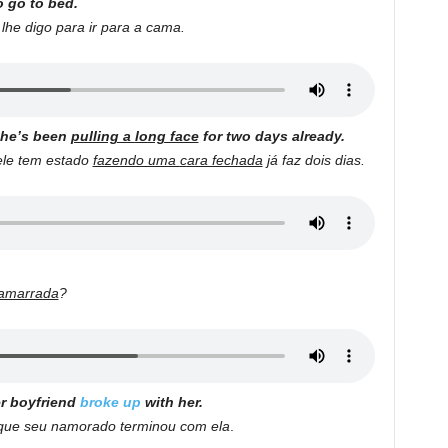
o go to bed.
he digo para ir para a cama.
t he’s been
pulling a
lo
ng face
for two days already.
ele tem estado
fazendo uma
c
ara fechada
já faz dois dias.
amarrada
?
r boyfriend
broke up
with her.
ue seu namorado terminou com ela
.