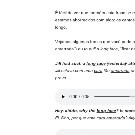
É fácil de ver que também esta frase se 
estamos aborrecidos com algo: os cantos
longo.
Vejamos algumas frases que você pode a
amarrada”) ou
to pull a long face
, “ficar 
Jill had such a
long face
yesterday afte
Jill estava com uma
cara
tão
amarrada
on
prova.
Hey, kiddo, why the
long face
? Is som
Ei, filho, por que esta
cara amarrada
?
Alg