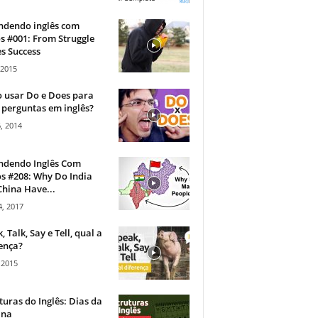
ndendo inglês com
s #001: From Struggle
s Success
 2015
 usar Do e Does para
 perguntas em inglês?
, 2014
ndendo Inglês Com
s #208: Why Do India
hina Have...
, 2017
, Talk, Say e Tell, qual a
ença?
 2015
turas do Inglês: Dias da
na