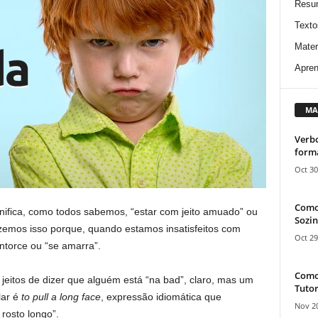
Resu
Texto
Mater
Apren
MA
Verbo
form
Oct 30
Como
nifica, como todos sabemos, “estar com jeito amuado” ou
Sozin
zemos isso porque, quando estamos insatisfeitos com
Oct 29
ntorce ou “se amarra”.
Como 
 jeitos de dizer que alguém está “na bad”, claro, mas um
Tutor
lar é
to pull a long face
, expressão idiomática que
Nov 20
 rosto longo”.