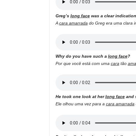
Greg’s
long face
was a clear indication
A
cara amarrada
do Greg era uma clara i
Why do you have such a
long face
?
Por que você está com uma
cara
tão
ama
He took one look at her
long face
and s
Ele olhou uma vez para a
cara amarrada