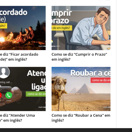
 diz “Ficar acordado
Como se diz “Cumprir o Prazo”
rde)” em inglês?
em inglês?
e diz “Atender Uma
Como se diz “Roubar a Cena” em
” em inglês?
inglês?