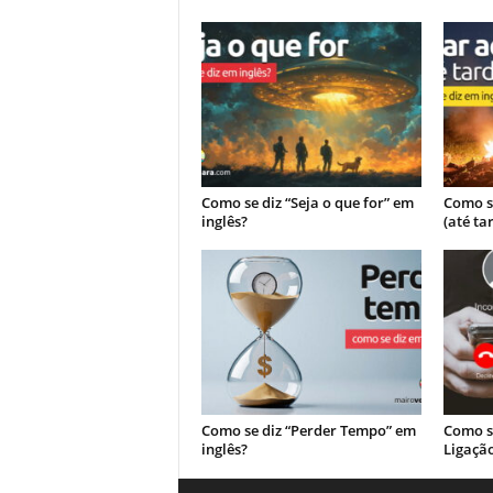
Como se diz “Seja o que for” em
Como se
inglês?
(até ta
Como se diz “Perder Tempo” em
Como s
inglês?
Ligação