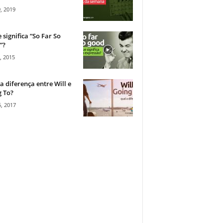
, 2019
 significa “So Far So
”?
, 2015
a diferença entre Will e
 To?
, 2017