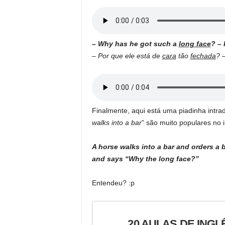
– Why has he got such a
long face
? – 
–
Por que ele está de
cara
tão
fechada
? 
Finalmente, aqui está uma piadinha intrad
walks into a bar
” são muito populares no i
A horse walks into a bar and orders a b
and says “Why the long face?”
Entendeu? :p
20 AULAS DE INGL