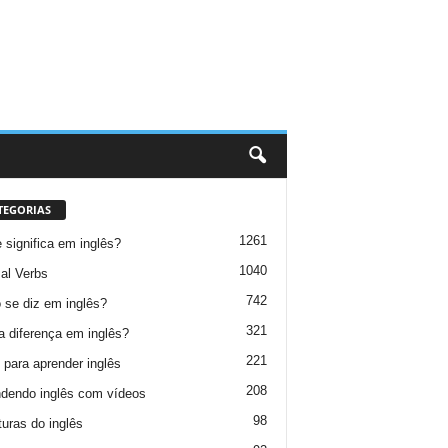
TEGORIAS
1261
 significa em inglês?
1040
al Verbs
742
se diz em inglês?
321
a diferença em inglês?
221
 para aprender inglês
208
dendo inglês com vídeos
98
turas do inglês