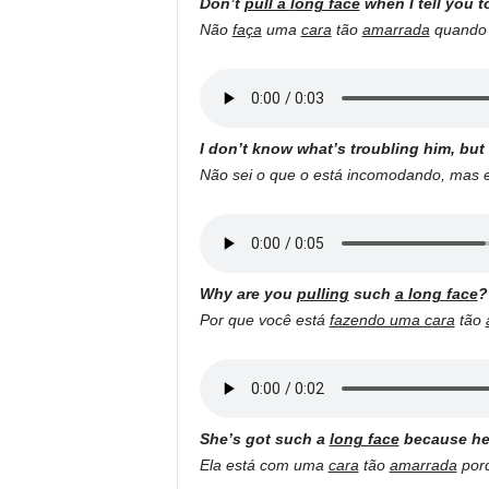
Don’t
pull a
l
ong face
when I tell you t
Não
faça
uma
cara
tão
amarrada
quando l
I don’t know what’s troubling him, bu
Não sei o que o está incomodando, mas 
Why are you
pulling
such
a
lo
ng face
?
Por que você está
fazendo uma
c
ara
tão
She’s got such a
long face
because he
Ela está com uma
cara
tão
amarrada
porq