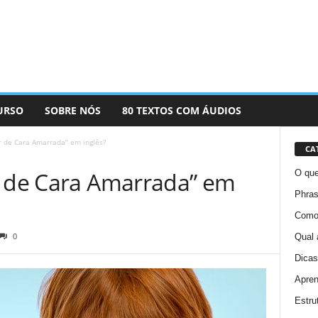
URSO
SOBRE NÓS
80 TEXTOS COM ÁUDIOS
r de Cara Amarrada” em inglês?
CA
r de Cara Amarrada” em
O que
Phras
Como 
0
Qual 
Dicas
Apren
Estru