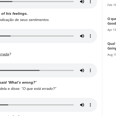
Feb 19
 of his feelings.
O que
ndicação de seus sentimentos.
Good
Apr 13
Qual 
Going
rrada
?
Aug 15
aid ‘What’s wrong?’
dela e disse: “O que está errado?”