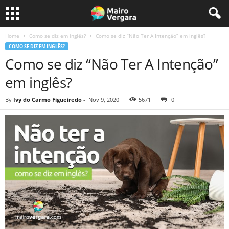
Home
Como se diz em inglês?
Como se diz “Não Ter A Intenção” em inglês?
COMO SE DIZ EM INGLÊS?
Como se diz “Não Ter A Intenção”
em inglês?
By
Ivy do Carmo Figueiredo
-
Nov 9, 2020
5671
0