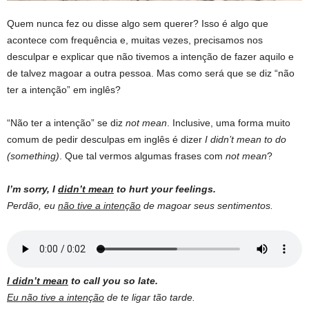
Quem nunca fez ou disse algo sem querer? Isso é algo que
acontece com frequência e, muitas vezes, precisamos nos
desculpar e explicar que não tivemos a intenção de fazer aquilo e
de talvez magoar a outra pessoa. Mas como será que se diz “não
ter a intenção” em inglês?
“Não ter a intenção” se diz
not mean
. Inclusive, uma forma muito
comum de pedir desculpas em inglês é dizer
I didn’t mean to do
(something)
. Que tal vermos algumas frases com
not mean
?
I’m sorry, I
didn’t mean
to hurt your feelings.
Perdão, eu
não tive a intenção
de magoar seus sentimentos.
I didn’t mean
to call you so late.
Eu não tive a intenção
de te ligar tão tarde.