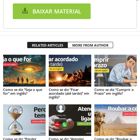
BAIXAR MATERIAL
RELATED ARTICLES
MORE FROM AUTHOR
Como se diz “Seja o que
Como se diz “Ficar
Como se diz “Cumprir o
for” em inglês?
acordado (até tarde)” em
Prazo” em inglês?
inglês?
Como se diz “Perder
Como se diz “Atender
Como se diz “Roubar a