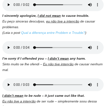
I sincerely apologize,
I did not mean
to cause trouble.
Eu peço sinceras desculpas,
eu não tive a intenção
de causar
problemas.
(Leia o post
Qual a diferença entre Problem e Trouble?
)
I’m sorry if I offended you –
I didn’t mean
any harm.
Sinto muito se lhe ofendi –
Eu não tive intenção
de causar nenhum
mal.
I didn’t mean
to be rude – it just came out like that.
Eu não tive a intenção
de ser rude – simplesmente soou dessa