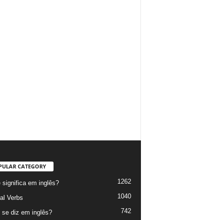
PULAR CATEGORY
1262
 significa em inglês?
1040
al Verbs
742
se diz em inglês?