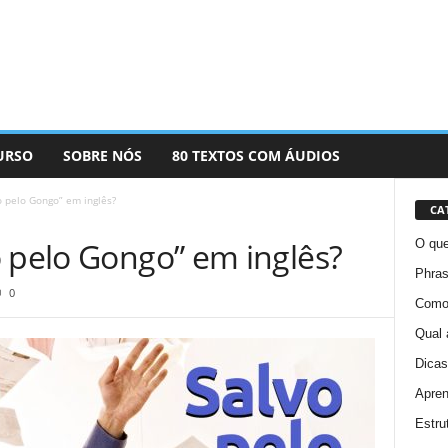
URSO
SOBRE NÓS
80 TEXTOS COM ÁUDIOS
o pelo Gongo” em inglês?
CA
o pelo Gongo” em inglês?
O que
Phras
0
Como 
Qual 
Dicas
Apren
Estru