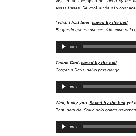
Veja então exemplos de
saved by the be
essas frases. Se você ainda não conhece 
I wish I had been
saved by the bell
.
Eu queria que eu tivesse sido
salvo pelo 
Audio
00:00
Player
Thank God,
saved by the bell
.
Graças a Deus,
salvo pelo gongo
.
Audio
00:00
Player
Well, lucky you.
Saved by the bell
yet a
Bem, sortudo.
Salvo pelo gongo
novamen
Audio
00:00
Player