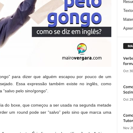
Resu
Texto
Mater
Apren
MA
Verbo
form
Oct 30
ongo” para dizer que alguém escapou por pouco de um
esejado. Essa expressão também existe no inglês, como
Como
ca “salvo pelo sino/gongo”.
Sozin
Oct 29
íria do boxe, que começou a ser usada na segunda metade
rder um round pode ser “salvo” pelo sino que marca uma
Como 
Tutor
Nov 20