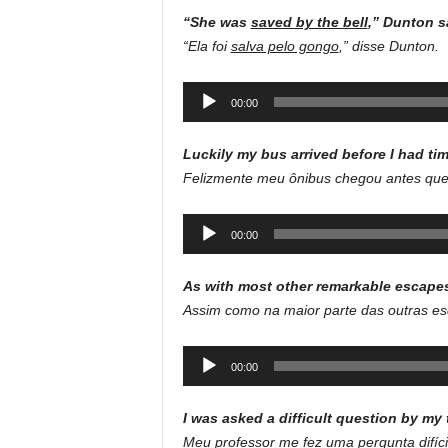
“She was
saved by the bell
,” Dunton s
“Ela foi
salva pelo gongo
,” disse Dunton.
Audio
00:00
Player
Luckily my bus arrived before I had tim
Felizmente meu ônibus chegou antes que
Audio
00:00
Player
As with most other remarkable escape
Assim como na maior parte das outras es
Audio
00:00
Player
I was asked a difficult question by my
Meu professor me fez uma pergunta difícil