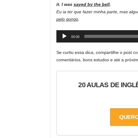
it.
I was
saved by the bell
.
Eu ia ter que fazer minha parte, mas algu
pelo gongo
.
Audio
00:00
Player
Se curtiu essa dica, compartilhe o post 
comentários, bons estudos e até a próxim
20 AULAS DE INGL
QUERO