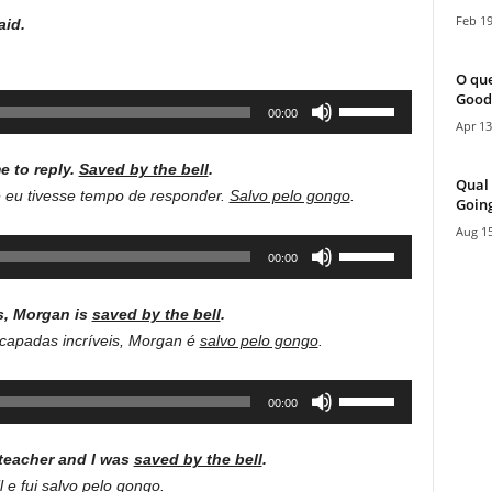
Arrow
Feb 19
volume.
aid.
keys
to
O que
increase
Good
Use
00:00
or
Apr 13
Up/Down
decrease
Arrow
volume.
e to reply.
Saved by the bell
.
keys
Qual 
 eu tivesse tempo de responder.
Salvo pelo gongo
.
Going
to
Aug 15
increase
Use
00:00
or
Up/Down
decrease
Arrow
volume.
s, Morgan is
saved by the bell
.
keys
capadas incríveis, Morgan é
salvo pelo gongo
.
to
increase
Use
00:00
or
Up/Down
decrease
Arrow
volume.
 teacher and I was
saved by the bell
.
keys
 e fui
salvo pelo gongo
.