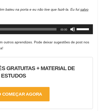
keys
to
ém bateu na porta e eu não tive que fazê-la. Eu fui
salvo
increase
or
decrease
Use
00:00
volume.
Up/Down
Arrow
com outros aprendizes. Pode deixar sugestões de post nos
keys
a!
to
increase
or
ÊS GRATUITAS + MATERIAL DE
decrease
ESTUDOS
volume.
 COMEÇAR AGORA