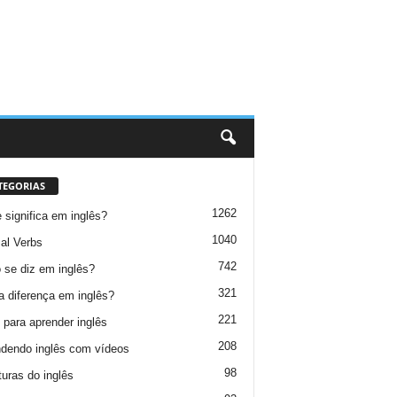
TEGORIAS
1262
 significa em inglês?
1040
al Verbs
742
se diz em inglês?
321
a diferença em inglês?
221
 para aprender inglês
208
dendo inglês com vídeos
98
turas do inglês