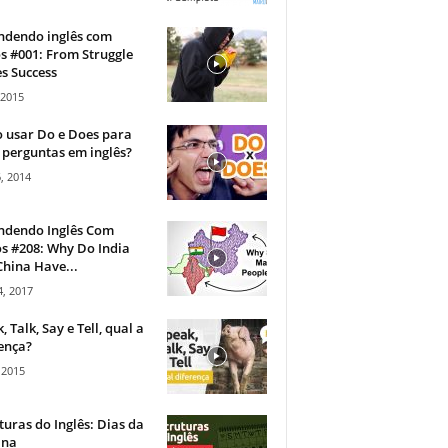
ndendo inglês com
s #001: From Struggle
s Success
 2015
 usar Do e Does para
 perguntas em inglês?
, 2014
ndendo Inglês Com
s #208: Why Do India
hina Have...
, 2017
, Talk, Say e Tell, qual a
ença?
 2015
turas do Inglês: Dias da
na