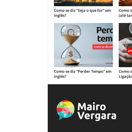
Como se diz “Seja o que for” em
Como se
inglês?
(até ta
Como se diz “Perder Tempo” em
Como s
inglês?
Ligação