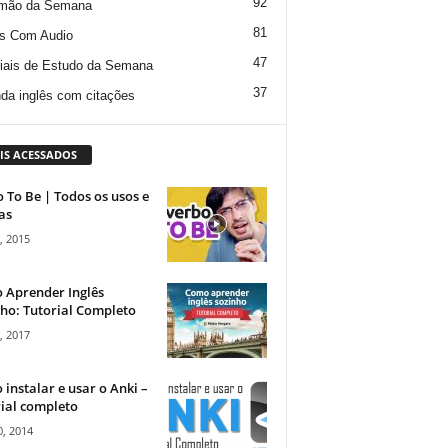
92
mão da Semana
81
s Com Audio
47
iais de Estudo da Semana
37
da inglês com citações
IS ACESSADOS
 To Be | Todos os usos e
as
, 2015
 Aprender Inglês
ho: Tutorial Completo
, 2017
instalar e usar o Anki –
ial completo
, 2014