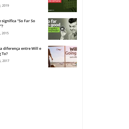
, 2019
 significa “So Far So
”?
, 2015
a diferença entre Will e
 To?
, 2017