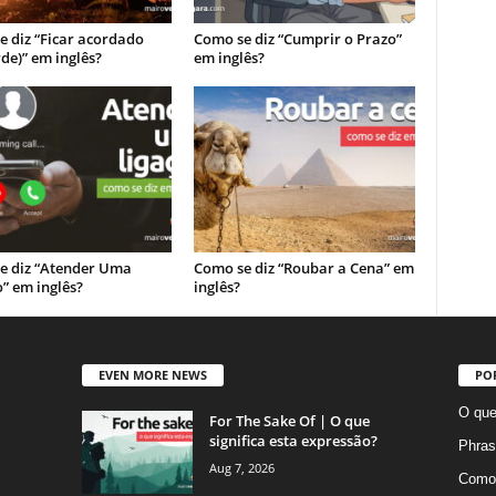
 diz “Ficar acordado
Como se diz “Cumprir o Prazo”
rde)” em inglês?
em inglês?
e diz “Atender Uma
Como se diz “Roubar a Cena” em
” em inglês?
inglês?
EVEN MORE NEWS
PO
O que
For The Sake Of | O que
significa esta expressão?
Phras
Aug 7, 2026
Como 