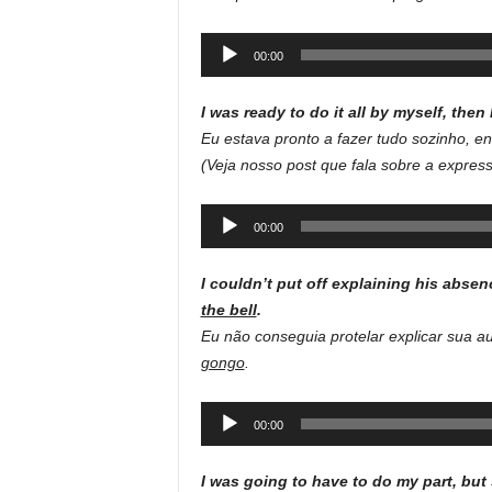
Audio
00:00
Player
I was ready to do it all by myself, then
Eu estava pronto a fazer tudo sozinho, en
(Veja nosso post que fala sobre a express
Audio
00:00
Player
I couldn’t put off explaining his absen
the bell
.
Eu não conseguia protelar explicar sua a
gongo
.
Audio
00:00
Player
I was going to have to do my part, bu