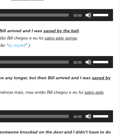
to
increase
Use
00:00
or
Up/Down
decrease
Arrow
volume.
 Bill arrived and I was
saved by the bell
.
keys
tão Bill chegou e eu fui
salvo pelo gongo
.
to
ão “
by myself
”.)
increase
or
Use
00:00
decrease
Up/Down
volume.
Arrow
ce any longer, but then Bill arrived and I was
saved by
keys
to
usência mais, mas então Bill chegou e eu fui
salvo pelo
increase
or
decrease
Use
00:00
volume.
Up/Down
Arrow
t someone knocked on the door and I didn’t have to do